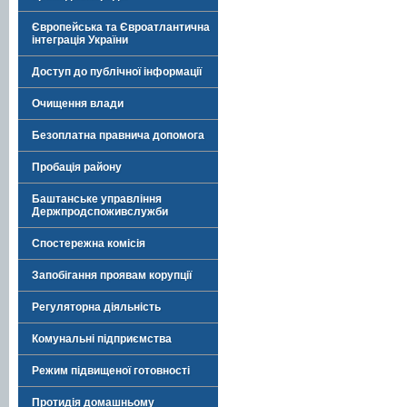
Європейська та Євроатлантична
інтеграція України
Доступ до публічної інформації
Очищення влади
Безоплатна правнича допомога
Пробація району
Баштанське управління
Держпродспоживслужби
Спостережна комісія
Запобігання проявам корупції
Регуляторна діяльність
Комунальні підприємства
Режим підвищеної готовності
Протидія домашньому