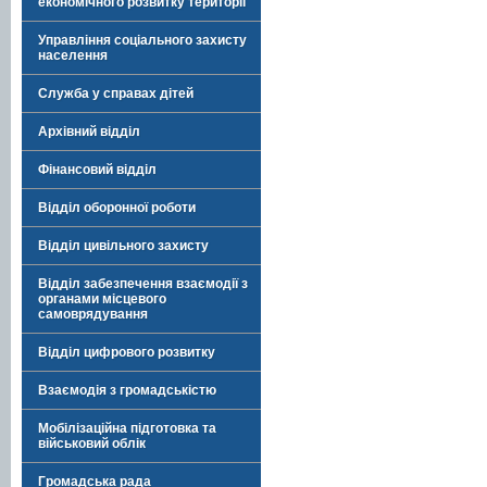
економічного розвитку території
Управління соціального захисту
населення
Служба у справах дітей
Архівний відділ
Фінансовий відділ
Відділ оборонної роботи
Відділ цивільного захисту
Відділ забезпечення взаємодії з
органами місцевого
самоврядування
Відділ цифрового розвитку
Взаємодія з громадськістю
Мобілізаційна підготовка та
військовий облік
Громадська рада