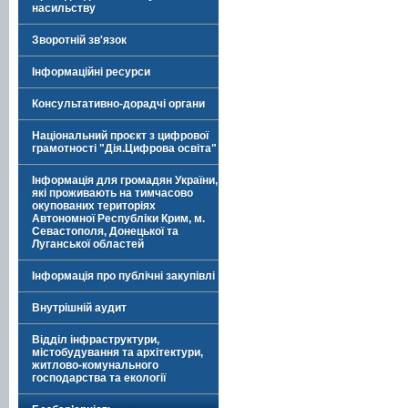
насильству
Зворотній зв'язок
Інформаційні ресурси
Консультативно-дорадчі органи
Національний проєкт з цифрової
грамотності "Дія.Цифрова освіта"
Інформація для громадян України,
які проживають на тимчасово
окупованих територіях
Автономної Республіки Крим, м.
Севастополя, Донецької та
Луганської областей
Інформація про публічні закупівлі
Внутрішній аудит
Відділ інфраструктури,
містобудування та архітектури,
житлово-комунального
господарства та екології