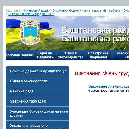
Баштанка »
Фінансовий відділ
»
Виконання бюджету, сплата податків та зборів
»
Вик
»
Виконання січень-грудень 2014
Баштанська рай
Баштанська рай
Герої не
Зміни в
Електронне
Учасни
Головна
Новини
вмирають
законодавстві
звернення
чл
Районна державна адміністрація
Виконання січень-гру
Зміни в законодавстві
Виконання січень-груд
Формат:
DOC
| Добавлен:
24
Районна рада
Звернення громадян
Учасникам бойових дій та членам
їх сімей
Управління соціально-