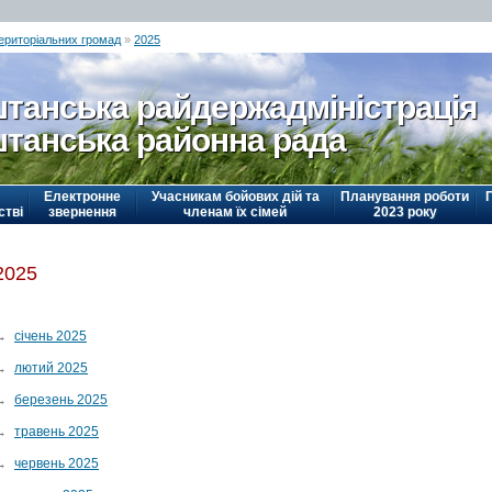
територіальних громад
»
2025
танська райдержадміністрація
танська районна рада
Електронне
Учасникам бойових дій та
Планування роботи
стві
звернення
членам їх сімей
2023 року
2025
→
січень 2025
→
лютий 2025
→
березень 2025
→
травень 2025
→
червень 2025