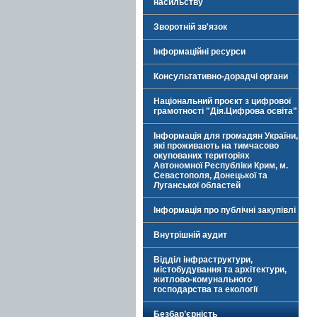
насильству
Зворотній зв'язок
Інформаційні ресурси
Консультативно-дорадчі органи
Національний проєкт з цифрової
грамотності "Дія.Цифрова освіта"
Інформація для громадян України,
які проживають на тимчасово
окупованих територіях
Автономної Республіки Крим, м.
Севастополя, Донецької та
Луганської областей
Інформація про публічні закупівлі
Внутрішній аудит
Відділ інфраструктури,
містобудування та архітектури,
житлово-комунального
господарства та екології
Безбар’єрність