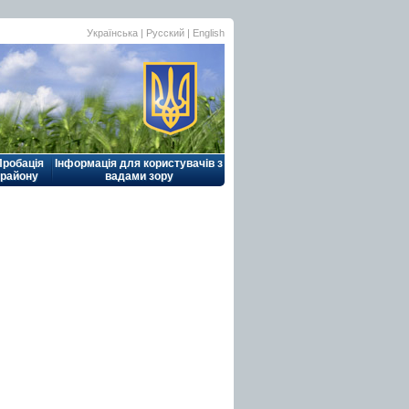
Українська |
Русский
|
English
Пробація
Інформація для користувачів з
району
вадами зору