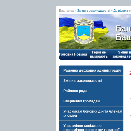
Баштанка »
Зміни в законодавстві
»
До відома 
Баш
Баш
Герої не
Зміни в
Головна
Новини
вмирають
законодав
Районна державна адміністрація
Зміни в законодавстві
Районна рада
Звернення громадян
Учасникам бойових дій та членам
їх сімей
Управління соціально-
економічного розвитку території