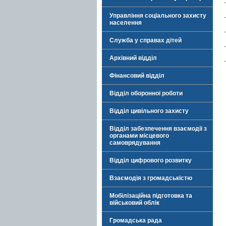
Управління соціального захисту
населення
Служба у справах дітей
Архівний відділ
Фінансовий відділ
Відділ оборонної роботи
Відділ цивільного захисту
Відділ забезпечення взаємодії з
органами місцевого
самоврядування
Відділ цифрового розвитку
Взаємодія з громадськістю
Мобілізаційна підготовка та
військовий облік
Громадська рада