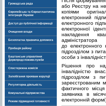
Після формування
Громадська рада
або Реєстру на н
копіями оригіна
Європейська та Євроатлантична
інтеграція України
електронний підп
електронного підп
Доступ до публічної інформації
електронної ідент
Очищення влади
накладення квал
адміністратор
Безоплатна правнича допомога
до електронного 
Пробація району
підрозділом з пит
особи з інвалідніс
Баштанське управління
Держпродспоживслужби
Рішення про на
Спостережна комісія
інвалідністю вна
підрозділом з пи
Запобігання проявам корупції
зареєстрованим м
Регуляторна діяльність
фактичного місця
заявника в міся
Комунальні підприємства
електронній формі)
Режим підвищеної готовності