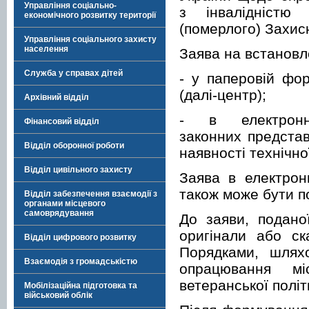
Управління соціально-
з інвалідністю
економічного розвитку території
(померлого) Захис
Управління соціального захисту
населення
Заява на встановл
Служба у справах дітей
- у паперовій фо
(далі-центр);
Архівний відділ
- в електрон
Фінансовий відділ
законних представ
Відділ оборонної роботи
наявності технічно
Відділ цивільного захисту
Заява в електрон
також може бути п
Відділ забезпечення взаємодії з
органами місцевого
самоврядування
До заяви, подано
оригінали або ска
Відділ цифрового розвитку
Порядками, шлях
Взаємодія з громадськістю
опрацювання мі
ветеранської політ
Мобілізаційна підготовка та
військовий облік