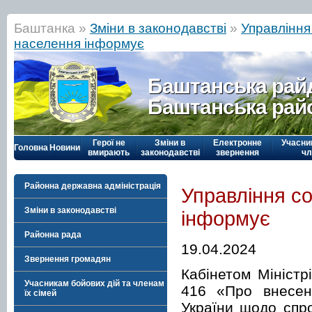
Баштанка »
Зміни в законодавстві
»
Управління
населення інформує
Баштанська рай
Баштанська рай
Герої не
Зміни в
Електронне
Учасни
Головна
Новини
вмирають
законодавстві
звернення
чл
Районна державна адміністрація
Управління с
Зміни в законодавстві
інформує
Районна рада
19.04.2024
Звернення громадян
Кабінетом Міністр
Учасникам бойових дій та членам
416 «Про внесенн
їх сімей
України щодо спр