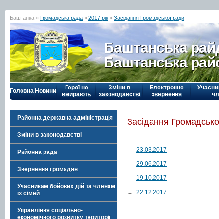
Баштанка »
Громадська рада
»
2017 рік
»
Засідання Громадської ради
Баштанська рай
Баштанська рай
Герої не
Зміни в
Електронне
Учасни
Головна
Новини
вмирають
законодавстві
звернення
чл
Районна державна адміністрація
Засідання Громадсько
Зміни в законодавстві
→
23.03.2017
Районна рада
→
29.06.2017
Звернення громадян
→
19.10.2017
Учасникам бойових дій та членам
→
22.12.2017
їх сімей
Управління соціально-
економічного розвитку території