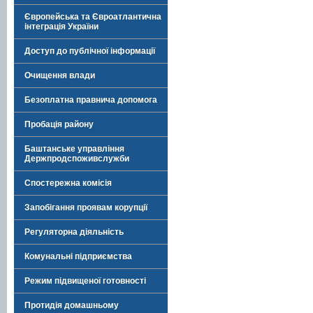
Європейська та Євроатлантична
інтеграція України
Доступ до публічної інформації
Очищення влади
Безоплатна правнича допомога
Пробація району
Баштанське управління
Держпродспоживслужби
Спостережна комісія
Запобігання проявам корупції
Регуляторна діяльність
Комунальні підприємства
Режим підвищеної готовності
Протидія домашньому