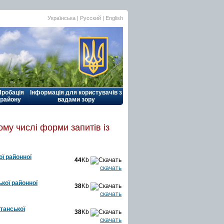
Українська |
Русский
|
English
Пробація
Інформація для користувачів з
району
вадами зору
ому числі форми запитів із
ї районної
44
Kb
скачать
кої районної
38
Kb
скачать
танської
38
Kb
скачать