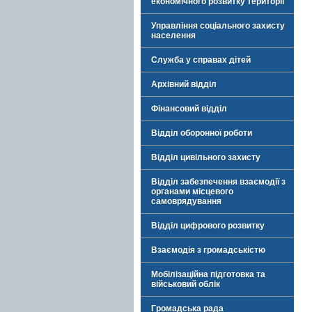
економічного розвитку території
Управління соціального захисту
населення
Служба у справах дітей
Архівний відділ
Фінансовий відділ
Відділ оборонної роботи
Відділ цивільного захисту
Відділ забезпечення взаємодії з
органами місцевого
самоврядування
Відділ цифрового розвитку
Взаємодія з громадськістю
Мобілізаційна підготовка та
військовий облік
Громадська рада