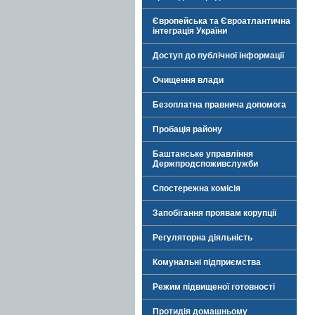
Європейська та Євроатлантична
інтеграція України
Доступ до публічної інформації
Очищення влади
Безоплатна правнича допомога
Пробація району
Баштанське управління
Держпродспоживслужби
Спостережна комісія
Запобігання проявам корупції
Регуляторна діяльність
Комунальні підприємства
Режим підвищеної готовності
Протидія домашньому