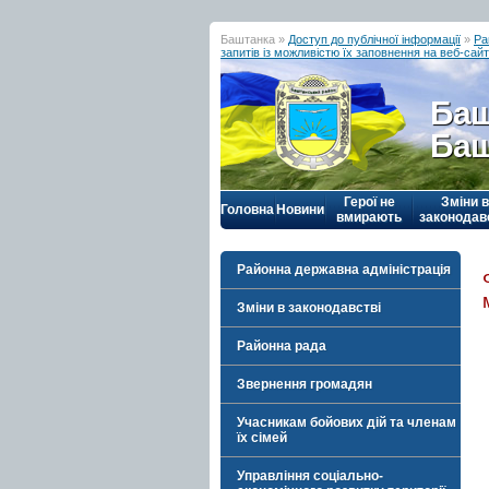
Баштанка »
Доступ до публічної інформації
»
Ра
запитів із можливістю їх заповнення на веб-сайті
Баш
Баш
Герої не
Зміни в
Головна
Новини
вмирають
законодав
Районна державна адміністрація
Зміни в законодавстві
Районна рада
Звернення громадян
Учасникам бойових дій та членам
їх сімей
Управління соціально-