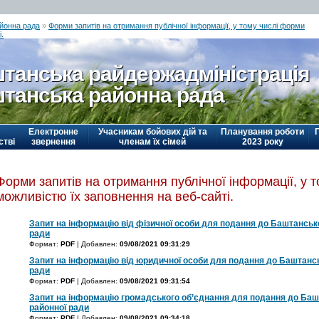
йонна рада
»
Форми запитів на отримання публічної інформації, у тому числі форми
.
танська райдержадміністрація
танська районна рада
Електронне
Учасникам бойових дій та
Планування роботи
стві
звернення
членам їх сімей
2023 року
Форми запитів на отримання публічної інформації, у т
можливістю їх заповнення на веб-сайті.
Запит на інформацію від фізичної особи для подання до Баштансько
ради
Формат:
PDF
| Добавлен:
09/08/2021 09:31:29
Запит на інформацію від юридичної особи для подання до Баштансь
ради
Формат:
PDF
| Добавлен:
09/08/2021 09:31:54
Запит на інформацію громадського об’єднання для подання до Баш
районної ради
Формат:
PDF
| Добавлен:
09/08/2021 09:34:18