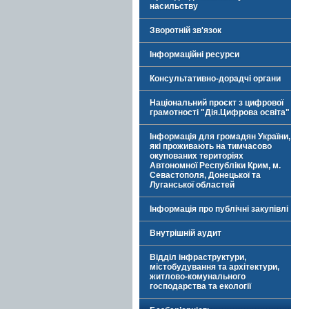
насильству
Зворотній зв'язок
Інформаційні ресурси
Консультативно-дорадчі органи
Національний проєкт з цифрової
грамотності "Дія.Цифрова освіта"
Інформація для громадян України,
які проживають на тимчасово
окупованих територіях
Автономної Республіки Крим, м.
Севастополя, Донецької та
Луганської областей
Інформація про публічні закупівлі
Внутрішній аудит
Відділ інфраструктури,
містобудування та архітектури,
житлово-комунального
господарства та екології