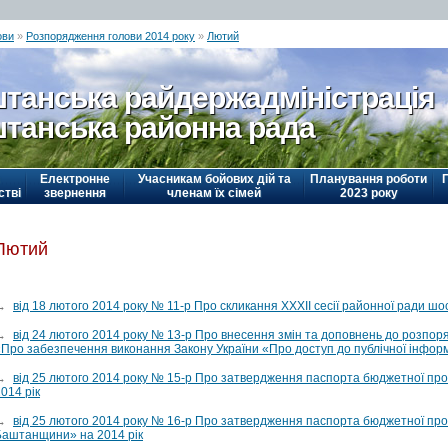
ови
»
Розпорядження голови 2014 року
»
Лютий
танська райдержадміністрація
танська районна рада
Електронне
Учасникам бойових дій та
Планування роботи
стві
звернення
членам їх сімей
2023 року
Лютий
→
від 18 лютого 2014 року № 11-р Про скликання ХХХІІ сесії районної ради шо
→
від 24 лютого 2014 року № 13-р Про внесення змін та доповнень до розпор
«Про забезпечення виконання Закону України «Про доступ до публічної інформ
→
від 25 лютого 2014 року № 15-р Про затвердження паспорта бюджетної про
014 рік
→
від 25 лютого 2014 року № 16-р Про затвердження паспорта бюджетної прог
Баштанщини» на 2014 рік