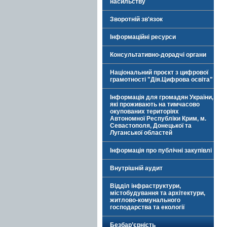
насильству
Зворотній зв'язок
Інформаційні ресурси
Консультативно-дорадчі органи
Національний проєкт з цифрової
грамотності "Дія.Цифрова освіта"
Інформація для громадян України,
які проживають на тимчасово
окупованих територіях
Автономної Республіки Крим, м.
Севастополя, Донецької та
Луганської областей
Інформація про публічні закупівлі
Внутрішній аудит
Відділ інфраструктури,
містобудування та архітектури,
житлово-комунального
господарства та екології
Безбар’єрність