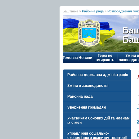
Баштанка »
Районна рада
»
Розпорядження гол
Баш
Баш
Герої не
Зміни в
Головна
Новини
вмирають
законодав
Районна державна адміністрація
Зміни в законодавстві
Районна рада
Звернення громадян
Учасникам бойових дій та членам
2
їх сімей
Управління соціально-
економічного розвитку території