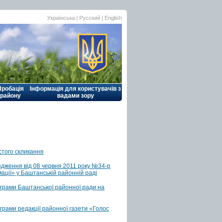
Українська |
Русский
|
English
Пробація
Інформація для користувачів з
району
вадами зору
стого скликання
ядження від 08 червня 2011 року №34-р
ації» у Баштанській районній раді
грами Баштанської районної ради на
рами редакції районної газети «Голос