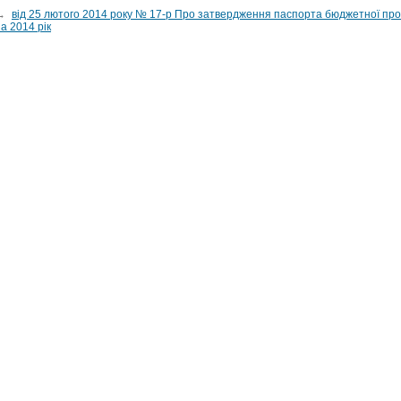
→
від 25 лютого 2014 року № 17-р Про затвердження паспорта бюджетної про
а 2014 рік