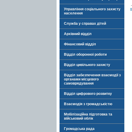
н
Управління соціального захисту
населення
Служба у справах дітей
Архівний відділ
Фінансовий відділ
Відділ оборонної роботи
Відділ цивільного захисту
Відділ забезпечення взаємодії з
органами місцевого
самоврядування
Відділ цифрового розвитку
Взаємодія з громадськістю
Мобілізаційна підготовка та
військовий облік
Громадська рада