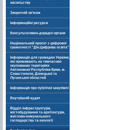
насильству
Зворотній зв'язок
Інформаційні ресурси
Консультативно-дорадчі органи
Національний проєкт з цифрової
грамотності "Дія.Цифрова освіта"
Інформація для громадян України,
які проживають на тимчасово
окупованих територіях
Автономної Республіки Крим, м.
Севастополя, Донецької та
Луганської областей
Інформація про публічні закупівлі
Внутрішній аудит
Відділ інфраструктури,
містобудування та архітектури,
житлово-комунального
господарства та екології