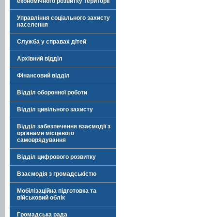
економічного розвитку території
Управління соціального захисту
населення
Служба у справах дітей
Архівний відділ
Фінансовий відділ
Відділ оборонної роботи
Відділ цивільного захисту
Відділ забезпечення взаємодії з
органами місцевого
самоврядування
Відділ цифрового розвитку
Взаємодія з громадськістю
Мобілізаційна підготовка та
військовий облік
Громадська рада