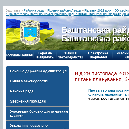
Баштанка »
Районна рада
»
Рішення районної ради
»
Рішення 2012 року
»
ХХ сесія
"Про звіт голови постійної комісії районної ради з питань планування, бюджету, фінан
Баштанська рай
Баштанська рай
Герої не
Зміни в
Електронне
Учасни
Головна
Новини
вмирають
законодавстві
звернення
чл
Районна державна адміністрація
Від 29 листопада 2012 
питань планування, бю
Зміни в законодавстві
Про звіт голови постійн
Районна рада
фінансів, економіки та 
Формат:
DOC
| Добавлен:
24
Звернення громадян
Учасникам бойових дій та членам
їх сімей
Управління соціально-