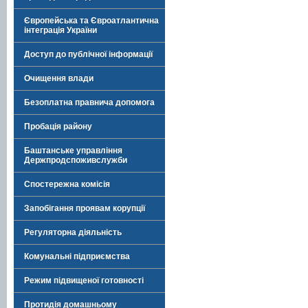
Європейська та Євроатлантична
інтеграція України
Доступ до публічної інформації
Очищення влади
Безоплатна правнича допомога
Пробація району
Баштанське управління
Держпродспоживслужби
Спостережна комісія
Запобігання проявам корупції
Регуляторна діяльність
Комунальні підприємства
Режим підвищеної готовності
Протидія домашньому