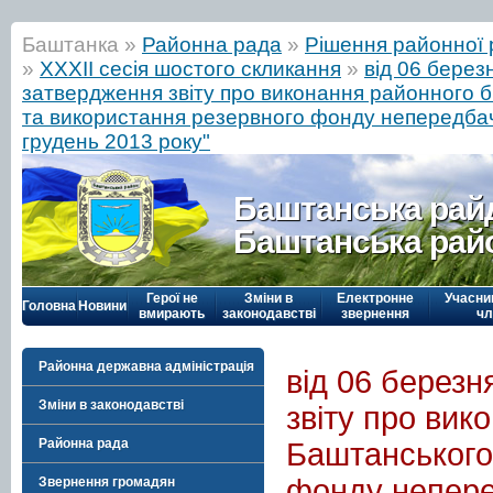
Баштанка »
Районна рада
»
Рішення районної 
»
ХХХІІ сесія шостого скликання
»
від 06 берез
затвердження звіту про виконання районного 
та використання резервного фонду непередбаче
грудень 2013 року"
Баштанська рай
Баштанська рай
Герої не
Зміни в
Електронне
Учасни
Головна
Новини
вмирають
законодавстві
звернення
чл
Районна державна адміністрація
від 06 берез
Зміни в законодавстві
звіту про ви
Районна рада
Баштанського
фонду неперед
Звернення громадян