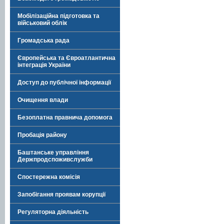
Мобілізаційна підготовка та
військовий облік
Громадська рада
Європейська та Євроатлантична
інтеграція України
Доступ до публічної інформації
Очищення влади
Безоплатна правнича допомога
Пробація району
Баштанське управління
Держпродспоживслужби
Спостережна комісія
Запобігання проявам корупції
Регуляторна діяльність