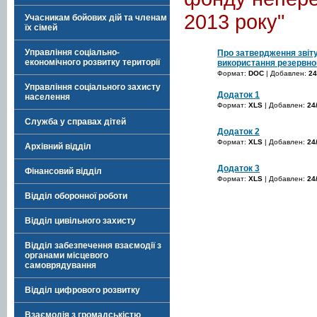
2013 року"
Учасникам бойових дій та членам
їх сімей
Управління соціально-
Про затвердження звіт
економічного розвитку території
використання резервно
Формат:
DOC
| Добавлен:
24
Управління соціального захисту
Додаток 1
населення
Формат:
XLS
| Добавлен:
24
Служба у справах дітей
Додаток 2
Формат:
XLS
| Добавлен:
24
Архівний відділ
Додаток 3
Фінансовий відділ
Формат:
XLS
| Добавлен:
24
Відділ оборонної роботи
Відділ цивільного захисту
Відділ забезпечення взаємодії з
органами місцевого
самоврядування
Відділ цифрового розвитку
Взаємодія з громадськістю