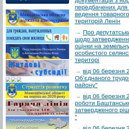
документацій з но
передбачених для 
ведення товарного
територій Ленін
→
Про депутатськ
щодо затвердження
оцінки на земельн
особистого селянс
територі
→
від 06 березня
Об’єднаного трудов
району"
→
від 06 березня 
роботи Баштанської
затвердженого ріш
"
→
від 06 березня 