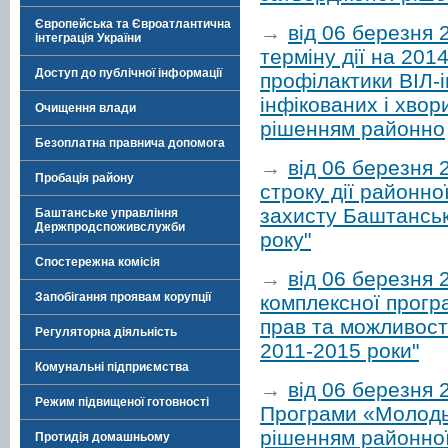
Європейська та Євроатлантична
→
від 06 березня 
інтеграція України
терміну дії на 201
Доступ до публічної інформації
профілактики ВІЛ-і
інфікованих і хво
Очищення влади
рішенням районно
Безоплатна правнича допомога
→
від 06 березня
Пробація району
строку дії районно
захисту Баштанськ
Баштанське управління
Держпродспоживслужби
року"
Спостережна комісія
→
від 06 березня 
Запобігання проявам корупції
комплексної програ
прав та можливосте
Регуляторна діяльність
2011-2015 роки"
Комунальні підприємства
→
від 06 березня 
Режим підвищеної готовності
Програми «Молодь
рішенням районної
Протидія домашньому