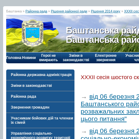
Баштанка »
Районна рада
»
Рішення районної ради
»
Рішення 2014 року
»
ХХХІІ се
Баштанська рай
Баштанська рай
Герої не
Зміни в
Електронне
Учасни
Головна
Новини
вмирають
законодавстві
звернення
чл
Районна державна адміністрація
ХХХІІ сесія шостого с
Зміни в законодавстві
→
від 06 березня
Районна рада
Баштанського райо
Звернення громадян
розважальних закла
цього питання"
Учасникам бойових дій та членам
їх сімей
→
від 06 березня 
Управління соціально-
соціально-економі
економічного розвитку території