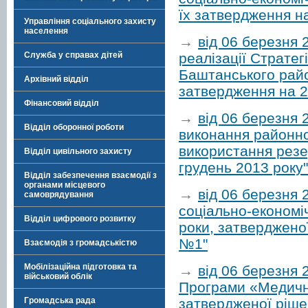
їх затвердження на
Управління соціального захисту
населення
→
від 06 березня
реалізації Стратег
Служба у справах дітей
Баштанського район
Архівний відділ
затвердження на 2
Фінансовий відділ
→
від 06 березня 
Відділ оборонної роботи
виконання районн
використання резе
Відділ цивільного захисту
грудень 2013 року"
Відділ забезпечення взаємодії з
органами місцевого
→
від 06 березня
самоврядування
соціально-економі
Відділ цифрового розвитку
роки, затверджено
№1"
Взаємодія з громадськістю
Мобілізаційна підготовка та
→
від 06 березня 
військовий облік
Програми «Медичн
затвердженої ріше
Громадська рада