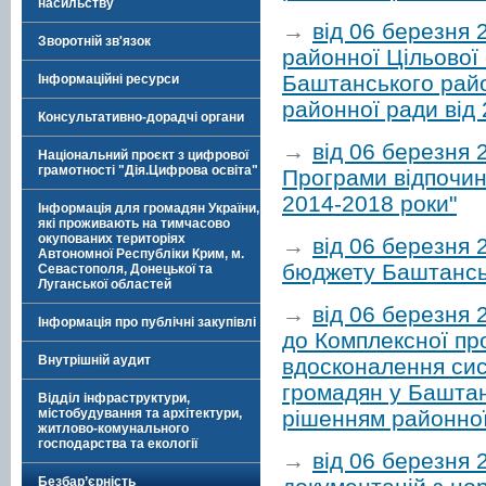
насильству
→
від 06 березня 
Зворотній зв'язок
районної Цільової 
Баштанського райо
Інформаційні ресурси
районної ради від
Консультативно-дорадчі органи
→
від 06 березня
Національний проєкт з цифрової
грамотності "Дія.Цифрова освіта"
Програми відпочин
2014-2018 роки"
Інформація для громадян України,
які проживають на тимчасово
окупованих територіях
→
від 06 березня 
Автономної Республіки Крим, м.
бюджету Баштанськ
Севастополя, Донецької та
Луганської областей
→
від 06 березня 
Інформація про публічні закупівлі
до Комплексної пр
Внутрішній аудит
вдосконалення сис
громадян у Баштан
Відділ інфраструктури,
рішенням районної
містобудування та архітектури,
житлово-комунального
господарства та екології
→
від 06 березня
Безбар’єрність