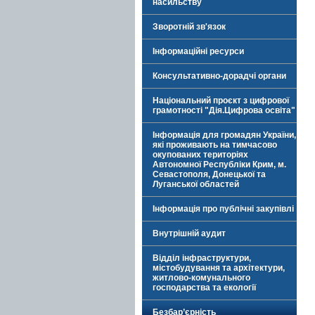
насильству
Зворотній зв'язок
Інформаційні ресурси
Консультативно-дорадчі органи
Національний проєкт з цифрової
грамотності "Дія.Цифрова освіта"
Інформація для громадян України,
які проживають на тимчасово
окупованих територіях
Автономної Республіки Крим, м.
Севастополя, Донецької та
Луганської областей
Інформація про публічні закупівлі
Внутрішній аудит
Відділ інфраструктури,
містобудування та архітектури,
житлово-комунального
господарства та екології
Безбар’єрність