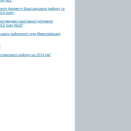
року №1"
нного бюджету Баштанського району та
14 року"
ної медико-санітарної допомоги
012 року №16"
ького районного суду Миколаївської
"
танського району на 2014 рік"