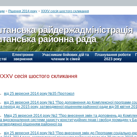
ади
»
Рішення 2014 року
»
ХХХV сесія шостого скликання
танська райдержадміністрація
танська районна рада
Електронне
Учасникам бойових дій та
Планування роботи
стві
звернення
членам їх сімей
2023 року
ХХХV сесія шостого скликання
→
від 25 вересня 2014 року №35 Протокол
→
від 25 вересня 2014 року №1 "Про доповнення до Комплексної програми со
а період до 2015 року, затвердженої рішенням районної ради від 08 квітня 20
→
Мвід 25 вересня 2014 року №2 "Про внесення змін та доповнень до Компле
та вдосконалення системи захисту конституційних прав і свобод громадян у Б
затвердженої рішенням районної ра
→
від 25 вересня 2014 року №3 "Про внесення змін до Програми соціально-е