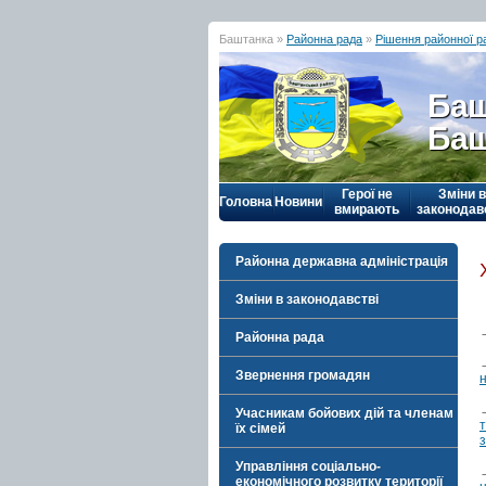
Баштанка »
Районна рада
»
Рішення районної р
Баш
Баш
Герої не
Зміни в
Головна
Новини
вмирають
законодав
Районна державна адміністрація
Зміни в законодавстві
Районна рада
Звернення громадян
н
Учасникам бойових дій та членам
їх сімей
Управління соціально-
економічного розвитку території