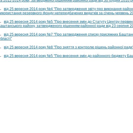
на 2011-2014 роки, затвердженої рішенням районної ради від 30 грудня 2010 
→
від 25 вересня 2014 року №4 "Про затвердження звіту про виконання райо
використання резервного фонду непередбачених видатків за січень-червень 20
→
від 25 вересня 2014 року №5 "Про внесення змін до Статуту Центру первин
Баштанського району, затвердженого рішенням районної ради від 23 серпня 2
→
від 25 вересня 2014 року №7 "Про затвердження списку присяжних Баштанс
бласті"
→
від 25 вересня 2014 року №8 "Про зняття з контролю рішень районної ради
→
від 25 вересня 2014 року №5 "Про внесення змін до районного бюджету Баш