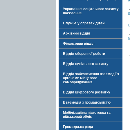
Управління соціального захисту
населення
Служба у справах дітей
Архівний відділ
о
Фінансовий відділ
Відділ оборонної роботи
Відділ цивільного захисту
Відділ забезпечення взаємодії з
органами місцевого
самоврядування
Відділ цифрового розвитку
Взаємодія з громадськістю
Мобілізаційна підготовка та
військовий облік
Громадська рада