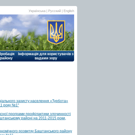
Українська |
Русский
|
English
Пробація
Інформація для користувачів з
району
вадами зору
ціального захисту населення «Турбота»
11 року №1"
ксної програми профілактики злочинності
аштанському районі на 2011-2015 роки,
кономічного розвитку Баштанського району