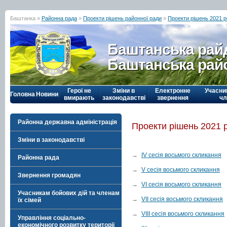
Баштанка »
Районна рада
»
Проекти рішень районної ради
»
Проекти рішень 2021 р
Баштанська рай
Баштанська рай
Герої не
Зміни в
Електронне
Учасни
Головна
Новини
вмирають
законодавстві
звернення
чл
Районна державна адміністрація
Проекти рішень 2021 
Зміни в законодавстві
→
IV сесія восьмого скликання
Районна рада
→
V сесія восьмого скликання
Звернення громадян
→
VI сесія восьмого скликання
Учасникам бойових дій та членам
→
VII сесія восьмого скликання
їх сімей
→
VIII сесія восьмого скликання
Управління соціально-
економічного розвитку території