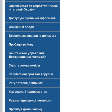
Європейська та Євроатлантична
інтеграція України
Доступ до публічної інформації
Очищення влади
Безоплатна правнича допомога
Пробація району
Баштанське управління
Держпродспоживслужби
Спостережна комісія
Запобігання проявам корупції
Регуляторна діяльність
Комунальні підприємства
Режим підвищеної готовності
Протидія домашньому