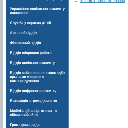
→
ІХ сесія восьмого скликання
Управління соціального захисту
населення
Служба у справах дітей
Архівний відділ
Фінансовий відділ
Відділ оборонної роботи
Відділ цивільного захисту
Відділ забезпечення взаємодії з
органами місцевого
самоврядування
Відділ цифрового розвитку
Взаємодія з громадськістю
Мобілізаційна підготовка та
військовий облік
Громадська рада