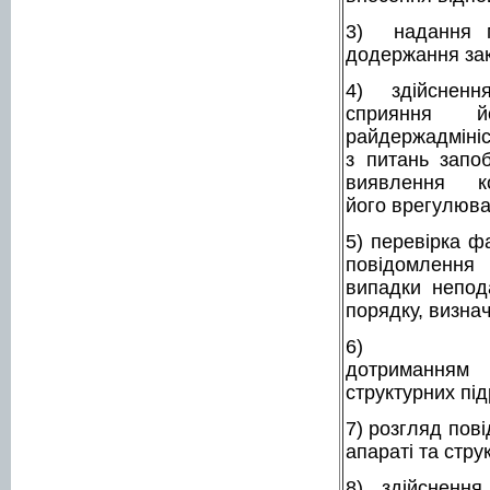
3) надання ме
додержання зак
4) здійсненн
сприяння й
райдержадм
з питань запоб
виявлення к
його врегулюва
5) перевірка ф
повідомл
випадки непод
порядку, визна
6) зд
дотриманням 
структурних під
7) розгляд пов
апараті та стру
8) здійснення 