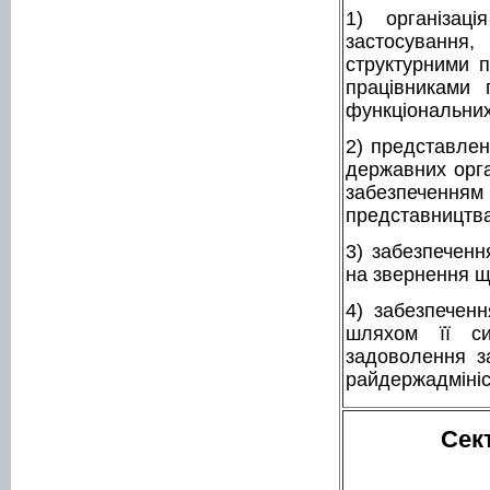
1) організац
застосування,
структурними п
працівниками 
функціональних 
2) представлен
державних орга
забезпеченням 
представництва
3) забезпеченн
на звернення що
4) забезпечен
шляхом її си
задоволення з
райдержадмініс
Сек