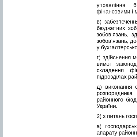
управління б
фінансовими і 
в) забезпечен
бюджетних зоб
зобов’язань, з
зобов’язань, до
у бухгалтерсько
г) здійснення 
вимог законод
складення фі
підрозділах рай
д) виконання 
розпорядника
районного бюд
України.
2) з питань гос
а) господарськ
апарату районно