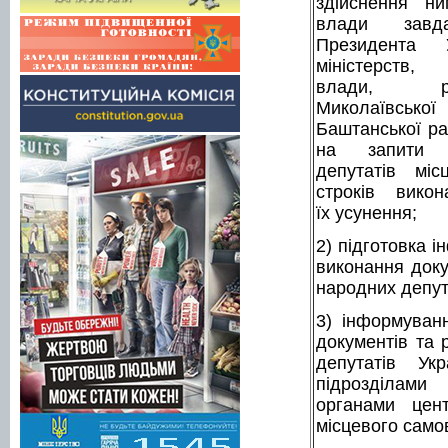
здійснення ни
влади завд
Президента У
міністерств
влади, р
Миколаївс
Баштанської ра
на запити і
депутатів мі
строків вико
їх усунення;
2) підготовка і
виконання доку
народних депута
3) інформуван
документів та 
депутатів Ук
підрозділам
органами цен
місцевого сам