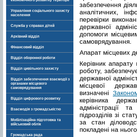
економічного розвитку території
забезпечення діяль
аналітичних, інф
Управління соціального захисту
населення
перевірки виконан
державної адміні
Служба у справах дітей
допомоги місцеви
Архівний відділ
самоврядування.
Фінансовий відділ
Апарат місцевих д
Відділ оборонної роботи
Керівник апарату 
Відділ цивільного захисту
роботу, забезпечу
державної адмініс
Відділ забезпечення взаємодії з
органами місцевого
місцевої держав
самоврядування
визначені
Законо
Відділ цифрового розвитку
керівника держ
адміністрації та
Взаємодія з громадськістю
підрозділів зі ста
Мобілізаційна підготовка та
за стан діловодст
військовий облік
покладені на нього
Громадська рада