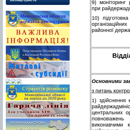
Безбар’єрність
9) моніторинг 
при райдержадмі
10) підготовка
організаці
районної держав
Відді
Основними зав
з питань контр
1) здійснення
райдержадмініс
центральних о
повноважен
виконавчими к