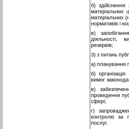
б) здійснення 
матеріальних 
матеріальних (
нормативів і ко
в) запобіган
діяльності, в
резервів;
3) з питань пуб
а) планування п
б) організація
вимог законодав
в) забезпечен
проведення публ
сфері;
г) запровадже
контролю за п
послуг.