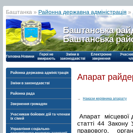
Баштанка »
Районна державна адміністрація
»
Баштанська рай
Баштанська рай
Герої не
Зміни в
Електронне
Учасни
Головна
Новини
вмирають
законодавстві
звернення
чл
Районна державна адміністрація
Апарат райде
Зміни в законодавстві
Районна рада
→
Накази керівника апарату
Звернення громадян
Учасникам бойових дій та членам
Апарат місцевої д
їх сімей
статті 44 Закону 
Управління соціально-
правового, орган