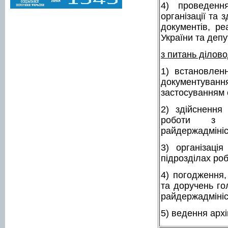
4) проведенн
організації та
документів, ре
України та депу
з питань ділово
1) встановлен
документування
застосуванням 
2) здійснення
роботи з д
райдержадмініс
3) організація
підрозділах ро
4) погодження,
та доручень го
райдержадмініс
5) ведення архі