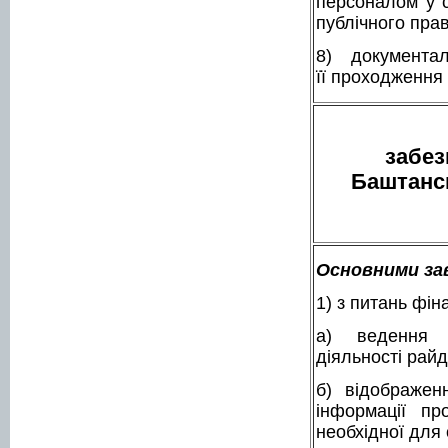
персоналом у с
публічного прав
8) документа
її проходження
Відділ
за
Баштансь
Основними зав
1) з питань фін
а) ведення б
діяльності райд
б) відображен
інформації пр
необхідної для