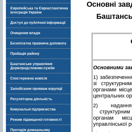
Основні зав
Європейська та Євроатлантична
інтеграція України
Баштанськ
Доступ до публічної інформації
Очищення влади
Безоплатна правнича допомога
Пробація району
Баштанське управління
Основними зав
Держпродспоживслужби
1) забезпеченн
Спостережна комісія
зі структурни
органами місц
Запобігання проявам корупції
центральних ор
Регуляторна діяльність
2) наданн
Комунальні підприємства
структурним 
органам міс
Режим підвищеної готовності
управлінської р
Протидія домашньому