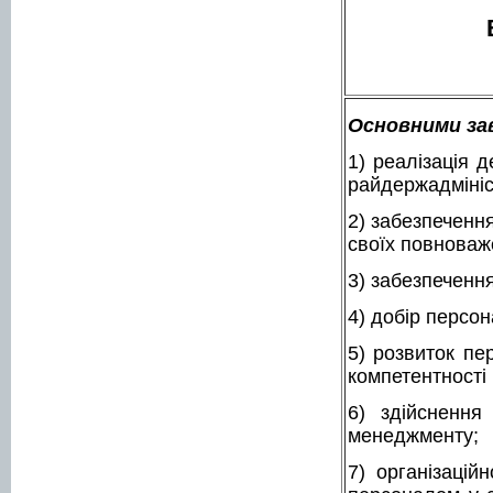
Основними зав
1) реалізація 
райдержадмініс
2) забезпеченн
своїх повноваж
3) забезпечення
4) добір персон
5) розвиток пе
компетентності 
6) здійснення
менеджменту;
7) організацій