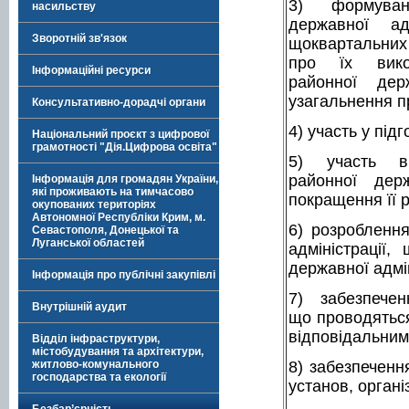
3) формуван
насильству
державної ад
Зворотній зв'язок
щоквартальних 
про їх вико
Інформаційні ресурси
районної держ
узагальнення пр
Консультативно-дорадчі органи
4) участь у під
Національний проєкт з цифрової
грамотності "Дія.Цифрова освіта"
5) участь в 
районної держ
Інформація для громадян України,
які проживають на тимчасово
покращення її 
окупованих територіях
Автономної Республіки Крим, м.
6) розробленн
Севастополя, Донецької та
Луганської областей
адміністрації,
державної адмін
Інформація про публічні закупівлі
7) забезпечен
Внутрішній аудит
що проводяться
відповідальним
Відділ інфраструктури,
містобудування та архітектури,
8) забезпеченн
житлово-комунального
господарства та екології
установ, органі