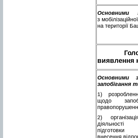
Основними 
з мобілізаційно
на території Ба
Гол
виявлення к
Основними з
запобігання т
1) розробленн
щодо запоб
правопорушення
2) організа
діяльно
підготов
внесення відпов