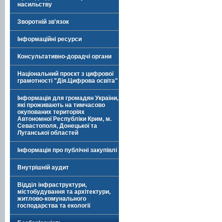
насильству
Зворотній зв'язок
Інформаційні ресурси
Консультативно-дорадчі органи
Національний проєкт з цифрової
грамотності "Дія.Цифрова освіта"
Інформація для громадян України,
які проживають на тимчасово
окупованих територіях
Автономної Республіки Крим, м.
Севастополя, Донецької та
Луганської областей
Інформація про публічні закупівлі
Внутрішній аудит
Відділ інфраструктури,
містобудування та архітектури,
житлово-комунального
господарства та екології