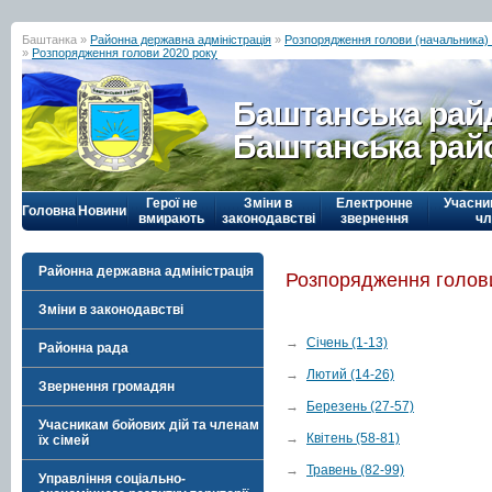
Баштанка »
Районна державна адміністрація
»
Розпорядження голови (начальника) р
»
Розпорядження голови 2020 року
Баштанська рай
Баштанська рай
Герої не
Зміни в
Електронне
Учасни
Головна
Новини
вмирають
законодавстві
звернення
чл
Районна державна адміністрація
Розпорядження голови
Зміни в законодавстві
→
Січень (1-13)
Районна рада
→
Лютий (14-26)
Звернення громадян
→
Березень (27-57)
Учасникам бойових дій та членам
→
Квітень (58-81)
їх сімей
→
Травень (82-99)
Управління соціально-