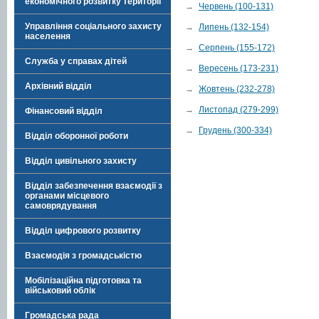
економічного розвитку території
→
Червень (100-131)
Управління соціального захисту
→
Липень (132-154)
населення
→
Серпень (155-172)
Служба у справах дітей
→
Вересень (173-231)
Архівний відділ
→
Жовтень (232-278)
→
Листопад (279-299)
Фінансовий відділ
→
Грудень (300-334)
Відділ оборонної роботи
Відділ цивільного захисту
Відділ забезпечення взаємодії з
органами місцевого
самоврядування
Відділ цифрового розвитку
Взаємодія з громадськістю
Мобілізаційна підготовка та
військовий облік
Громадська рада