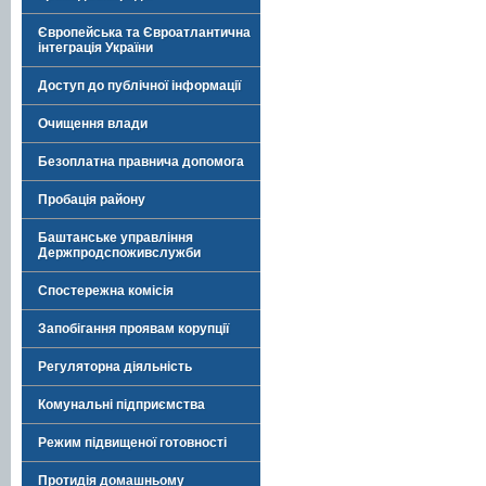
Європейська та Євроатлантична
інтеграція України
Доступ до публічної інформації
Очищення влади
Безоплатна правнича допомога
Пробація району
Баштанське управління
Держпродспоживслужби
Спостережна комісія
Запобігання проявам корупції
Регуляторна діяльність
Комунальні підприємства
Режим підвищеної готовності
Протидія домашньому