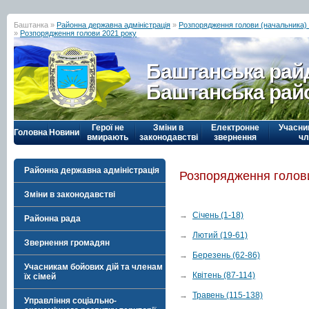
Баштанка »
Районна державна адміністрація
»
Розпорядження голови (начальника) р
»
Розпорядження голови 2021 року
Баштанська рай
Баштанська рай
Герої не
Зміни в
Електронне
Учасни
Головна
Новини
вмирають
законодавстві
звернення
чл
Районна державна адміністрація
Розпорядження голови
Зміни в законодавстві
→
Січень (1-18)
Районна рада
→
Лютий (19-61)
Звернення громадян
→
Березень (62-86)
Учасникам бойових дій та членам
→
Квітень (87-114)
їх сімей
→
Травень (115-138)
Управління соціально-