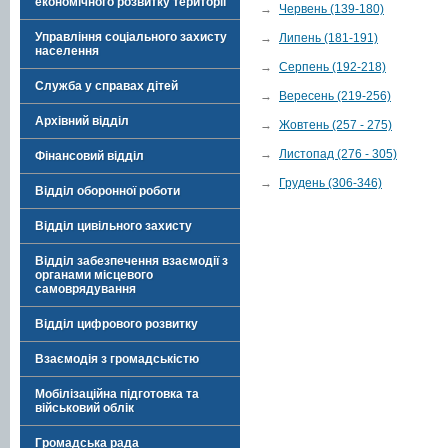
економічного розвитку території
→
Червень (139-180)
Управління соціального захисту
→
Липень (181-191)
населення
→
Серпень (192-218)
Служба у справах дітей
→
Вересень (219-256)
Архівний відділ
→
Жовтень (257 - 275)
→
Листопад (276 - 305)
Фінансовий відділ
→
Грудень (306-346)
Відділ оборонної роботи
Відділ цивільного захисту
Відділ забезпечення взаємодії з
органами місцевого
самоврядування
Відділ цифрового розвитку
Взаємодія з громадськістю
Мобілізаційна підготовка та
військовий облік
Громадська рада