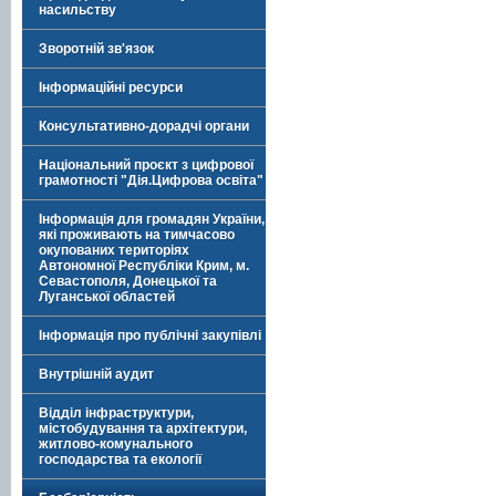
насильству
Зворотній зв'язок
Інформаційні ресурси
Консультативно-дорадчі органи
Національний проєкт з цифрової
грамотності "Дія.Цифрова освіта"
Інформація для громадян України,
які проживають на тимчасово
окупованих територіях
Автономної Республіки Крим, м.
Севастополя, Донецької та
Луганської областей
Інформація про публічні закупівлі
Внутрішній аудит
Відділ інфраструктури,
містобудування та архітектури,
житлово-комунального
господарства та екології