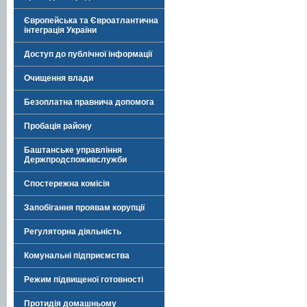
Європейська та Євроатлантична
інтеграція України
Доступ до публічної інформації
Очищення влади
Безоплатна правнича допомога
Пробація району
Баштанське управління
Держпродспоживслужби
Спостережна комісія
Запобігання проявам корупції
Регуляторна діяльність
Комунальні підприємства
Режим підвищеної готовності
Протидія домашньому