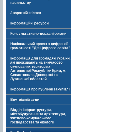
насильству
Зворотній зв'язок
Інформаційні ресурси
Консультативно-дорадчі органи
Національний проєкт з цифрової
грамотності "Дія.Цифрова освіта"
Інформація для громадян України,
які проживають на тимчасово
окупованих територіях
Автономної Республіки Крим, м.
Севастополя, Донецької та
Луганської областей
Інформація про публічні закупівлі
Внутрішній аудит
Відділ інфраструктури,
містобудування та архітектури,
житлово-комунального
господарства та екології