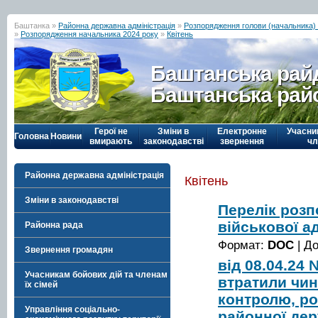
Баштанка »
Районна державна адміністрація
»
Розпорядження голови (начальника) р
»
Розпорядження начальника 2024 року
»
Квітень
Баштанська рай
Баштанська рай
Герої не
Зміни в
Електронне
Учасни
Головна
Новини
вмирають
законодавстві
звернення
чл
Районна державна адміністрація
Квітень
Зміни в законодавстві
Перелік роз
військової ад
Районна рада
Формат:
DOC
| Д
Звернення громадян
від 08.04.24
Учасникам бойових дій та членам
втратили чин
їх сімей
контролю, р
Управління соціально-
районної дер