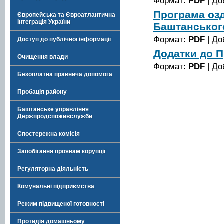
Формат:
PDF
| До
Програма озд
Європейська та Євроатлантична
інтеграція України
Баштанського
Формат:
PDF
| До
Доступ до публічної інформації
Додатки до 
Очищення влади
Формат:
PDF
| До
Безоплатна правнича допомога
Пробація району
Баштанське управління
Держпродспоживслужби
Спостережна комісія
Запобігання проявам корупції
Регуляторна діяльність
Комунальні підприємства
Режим підвищеної готовності
Протидія домашньому