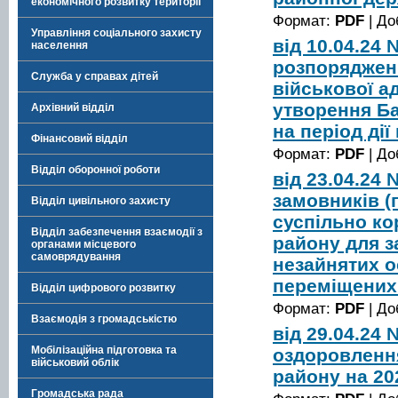
економічного розвитку території
Формат:
PDF
| До
Управління соціального захисту
від 10.04.24
населення
розпоряджен
Служба у справах дітей
військової ад
утворення Ба
Архівний відділ
на період дії
Фінансовий відділ
Формат:
PDF
| До
Відділ оборонної роботи
від 23.04.24
замовників (
Відділ цивільного захисту
суспільно ко
Відділ забезпечення взаємодії з
району для з
органами місцевого
самоврядування
незайнятих о
переміщених 
Відділ цифрового розвитку
Формат:
PDF
| До
Взаємодія з громадськістю
від 29.04.24
Мобілізаційна підготовка та
оздоровлення
військовий облік
району на 20
Громадська рада