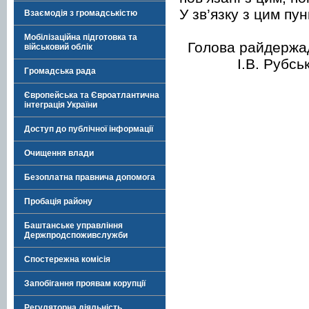
У зв’язку з цим пу
Взаємодія з громадськістю
Мобілізаційна підготовка та
Голова 
військовий облік
І.В. Рубсь
Громадська рада
Європейська та Євроатлантична
інтеграція України
Доступ до публічної інформації
Очищення влади
Безоплатна правнича допомога
Пробація району
Баштанське управління
Держпродспоживслужби
Спостережна комісія
Запобігання проявам корупції
Регуляторна діяльність