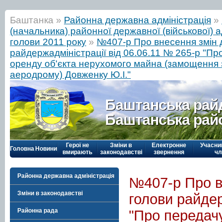
Баштанка »
Районна державна адміністрація
»
(начальника) районної державної (військової) а
голови 2011 року
»
№407-р Про внесення змін 
райдержадміністрації від 06.06.11 № 265-р "Пр
оренду об'єкта нерухомого майна (замощення 
аеродрому) Довженку Ю.І."
Баштанська рай
Баштанська рай
Герої не
Зміни в
Електронне
Учасни
Головна
Новини
вмирають
законодавстві
звернення
чл
Районна державна адміністрація
№407-р Про в
Зміни в законодавстві
голови райдер
Районна рада
"Про передачу