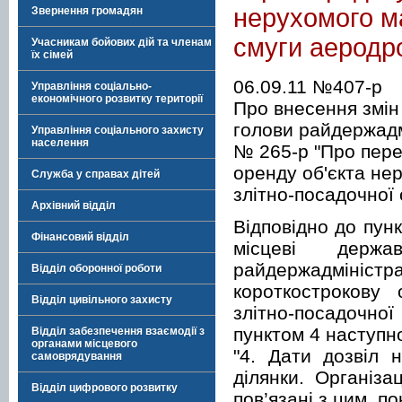
нерухомого м
Звернення громадян
смуги аеродр
Учасникам бойових дій та членам
їх сімей
06.09.11 №407-р
Управління соціально-
економічного розвитку території
Про внесення змін
голови райдержадмі
Управління соціального захисту
населення
№ 265-р "Про пере
оренду об'єкта не
Служба у справах дітей
злітно-посадочної
Архівний відділ
Відповідно до пунк
Фінансовий відділ
місцеві держа
райдержадмініст
Відділ оборонної роботи
короткострокову
Відділ цивільного захисту
злітно-посадочн
пунктом 4 наступно
Відділ забезпечення взаємодії з
органами місцевого
"4. Дати дозвіл 
самоврядування
ділянки. Організа
Відділ цифрового розвитку
пов’язані з цим, п