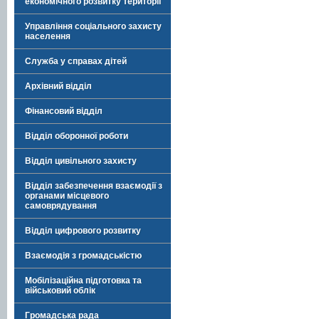
економічного розвитку території
Управління соціального захисту
населення
Служба у справах дітей
Архівний відділ
Фінансовий відділ
Відділ оборонної роботи
Відділ цивільного захисту
Відділ забезпечення взаємодії з
органами місцевого
самоврядування
Відділ цифрового розвитку
Взаємодія з громадськістю
Мобілізаційна підготовка та
військовий облік
Громадська рада