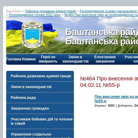
Баштанка »
Районна державна адміністрація
»
Розпорядження голови (начальника) р
»
Розпорядження голови 2011 року
»
№464 Про внесення змін до розпорядження гол
Баштанська рай
Баштанська рай
Герої не
Зміни в
Електронне
Учасни
Головна
Новини
вмирають
законодавстві
звернення
чл
Районна державна адміністрація
№464 Про внесення зм
04.02.11 №55-р
Зміни в законодавстві
Про внесення змін до р
Районна рада
№55-р
Формат:
DOC
| Добавлен:
24
Звернення громадян
Учасникам бойових дій та членам
їх сімей
Управління соціально-