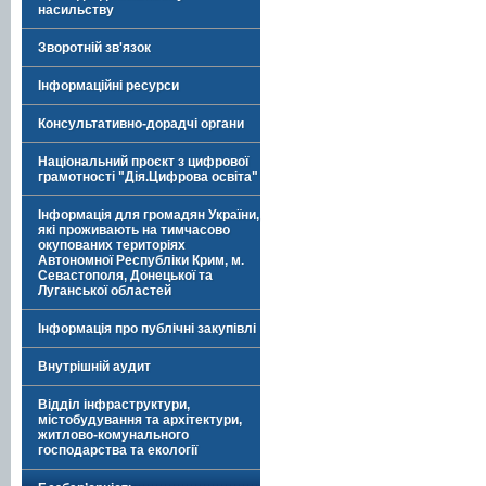
насильству
Зворотній зв'язок
Інформаційні ресурси
Консультативно-дорадчі органи
Національний проєкт з цифрової
грамотності "Дія.Цифрова освіта"
Інформація для громадян України,
які проживають на тимчасово
окупованих територіях
Автономної Республіки Крим, м.
Севастополя, Донецької та
Луганської областей
Інформація про публічні закупівлі
Внутрішній аудит
Відділ інфраструктури,
містобудування та архітектури,
житлово-комунального
господарства та екології