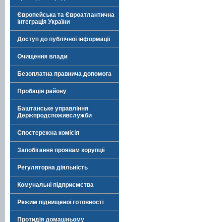
Європейська та Євроатлантична
інтеграція України
Доступ до публічної інформації
Очищення влади
Безоплатна правнича допомога
Пробація району
Баштанське управління
Держпродспоживслужби
Спостережна комісія
Запобігання проявам корупції
Регуляторна діяльність
Комунальні підприємства
Режим підвищеної готовності
Протидія домашньому