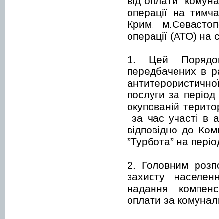
від оплати комуна
операції на тимча
Крим, м.Севасто
операції (АТО) на 
1. Цей Порядок
передбачених в р
антитерористично
послуги за період
окупованій терито
за час участі в а
відповідно до Ком
”Турбота” на періо
2. Головним розп
захисту населенн
надання компенса
оплати за комунал