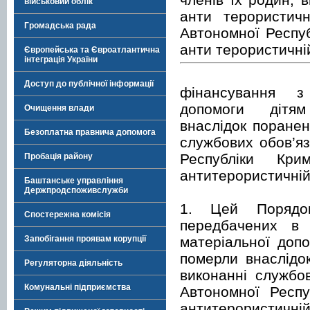
військовий облік
анти терористичн
Громадська рада
Автономної Респуб
анти терористичній
Європейська та Євроатлантична
інтеграція України
Доступ до публічної інформації
фінансування з 
допомоги дітям в
Очищення влади
внаслідок поранен
Безоплатна правнича допомога
службових обов’яз
Республіки Кр
Пробація району
антитерористичній 
Баштанське управління
Держпродспоживслужби
1. Цей Порядок
Спостережна комісія
передбачених в 
матеріальної допо
Запобігання проявам корупції
померли внаслідок
Регуляторна діяльність
виконанні службов
Комунальні підприємства
Автономної Респу
антитерористичні