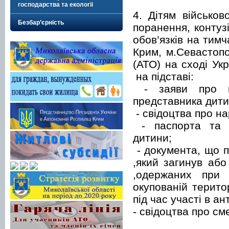
господарства та екології
4. Дітям військов
Безбар’єрність
поранення, контуз
обов’язків на тим
Крим, м.Севастопо
(АТО) на сході Ук
на підставі:
- заяви про на
представника дити
- свідоцтва про н
- паспорта та і
дитини;
- документа, що п
,який загинув або
,одержаних при 
окупованій терито
під час участі в а
- свідоцтва про см