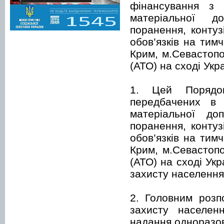
фінансування з 
матеріальної д
поранення, конту
обов’язків на тим
Крим, м.Севастопо
(АТО) на сході Укр
1. Цей Порядок
передбачених в 
матеріальної д
поранення, конту
обов’язків на тим
Крим, м.Севастопо
(АТО) на сході Ук
захисту населення 
2. Головним розп
захисту населенн
надання одноразов