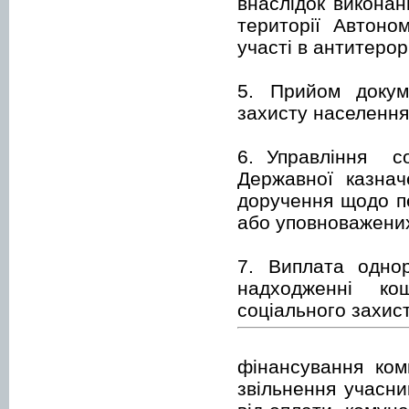
внаслідок виконан
території Автоно
участі в антитерор
5. Прийом докум
захисту населення
6. Управління со
Державної казнач
доручення щодо пе
або уповноважених 
7. Виплата однор
надходженні ко
соціального захис
фінансування ком
звільнення учасни