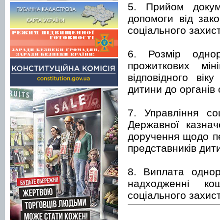
5. Прийом докум
допомоги від зак
соціального захис
6. Розмір однор
прожиткових мін
відповідного вік
дитини до органів
7. Управління со
Державної казнач
доручення щодо п
представників дити
8. Виплата однор
надходженні ко
соціального захис