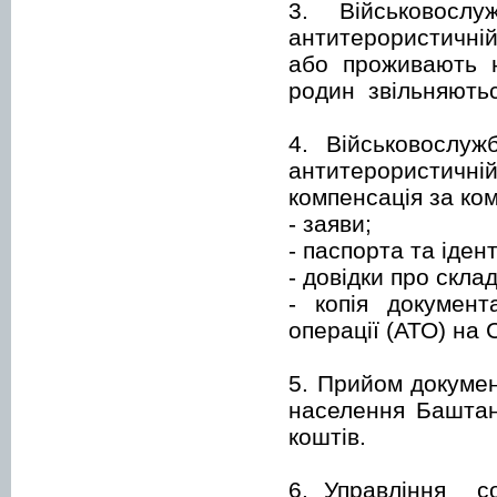
3. Військовосл
антитерористичній
або проживають 
родин звільняютьс
4. Військовослуж
антитерористичн
компенсація за ком
- заяви;
- паспорта та іден
- довідки про склад 
- копія документ
операції (АТО) на
5. Прийом докумен
населення Баштанс
коштів.
6. Управління со