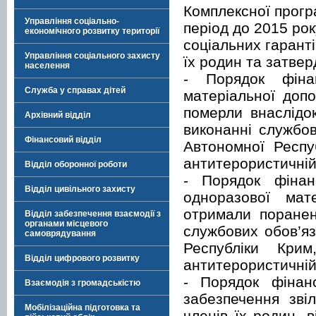
Комплексної прогр
Управління соціально-
період до 2015 ро
економічного розвитку території
соціальних гарант
Управління соціального захисту
їх родин та затве
населення
- Порядок фіна
Служба у справах дітей
матеріальної допо
померли внаслідок
Архівний відділ
виконанні службов
Фінансовий відділ
Автономної Респу
антитерористичній 
Відділ оборонної роботи
- Порядок фіна
Відділ цивільного захисту
одноразової мат
отримали поранен
Відділ забезпечення взаємодії з
органами місцевого
службових обов’яз
самоврядування
Республіки Кр
Відділ цифрового розвитку
антитерористичній 
- Порядок фінан
Взаємодія з громадськістю
забезпечення зві
Мобілізаційна підготовка та
членів їх родин, 