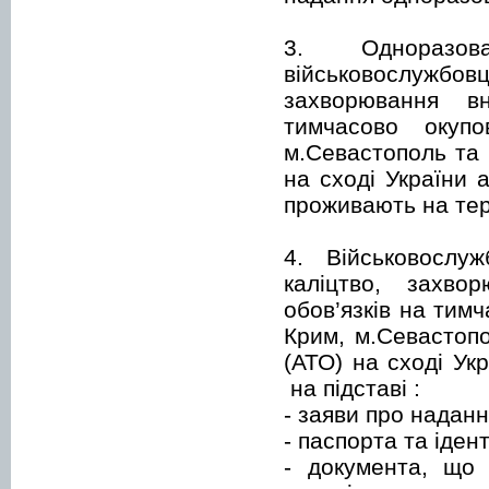
3. Одноразов
військовослужб
захворювання вн
тимчасово окупо
м.Севастополь та 
на сході України
проживають на тер
4. Військовослу
каліцтво, захво
обов’язків на тим
Крим, м.Севастопо
(АТО) на сході Ук
на підставі :
- заяви про надан
- паспорта та іден
- документа, що 