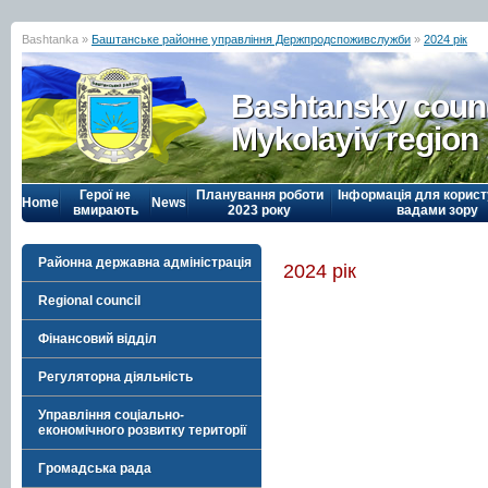
Bashtanka »
Баштанське районне управління Держпродспоживслужби
»
2024 рік
Bashtansky counc
Mykolayiv region
Герої не
Планування роботи
Інформація для корист
Home
News
вмирають
2023 року
вадами зору
Районна державна адміністрація
2024 рік
Regional council
Фінансовий відділ
Регуляторна діяльність
Управління соціально-
економічного розвитку території
Громадська рада