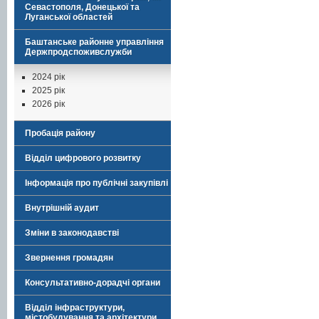
Севастополя, Донецької та
Луганської областей
Баштанське районне управління
Держпродспоживслужби
2024 рік
2025 рік
2026 рік
Пробація району
Відділ цифрового розвитку
Інформація про публічні закупівлі
Внутрішній аудит
Зміни в законодавстві
Звернення громадян
Консультативно-дорадчі органи
Відділ інфраструктури,
містобудування та архітектури,