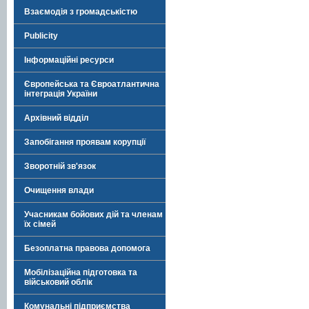
Взаємодія з громадськістю
Publicity
Інформаційні ресурси
Європейська та Євроатлантична
інтеграція України
Архівний відділ
Запобігання проявам корупції
Зворотній зв'язок
Очищення влади
Учасникам бойових дій та членам
їх сімей
Безоплатна правова допомога
Мобілізаційна підготовка та
військовий облік
Комунальні підприємства