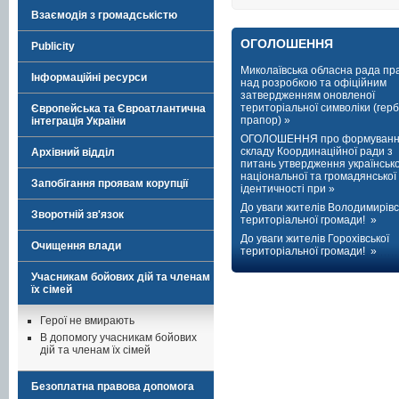
Взаємодія з громадськістю
ОГОЛОШЕННЯ
Publicity
Миколаївська обласна рада пр
Інформаційні ресурси
над розробкою та офіційним
затвердженням оновленої
територіальної символіки (герб
Європейська та Євроатлантична
прапор) »
інтеграція України
ОГОЛОШЕННЯ про формуван
складу Координаційної ради з
Архівний відділ
питань утвердження українсько
національної та громадянської
Запобігання проявам корупції
ідентичності при »
До уваги жителів Володимирівс
Зворотній зв'язок
територіальної громади! »
До уваги жителів Горохівської
Очищення влади
територіальної громади! »
Учасникам бойових дій та членам
їх сімей
Герої не вмирають
В допомогу учасникам бойових
дій та членам їх сімей
Безоплатна правова допомога