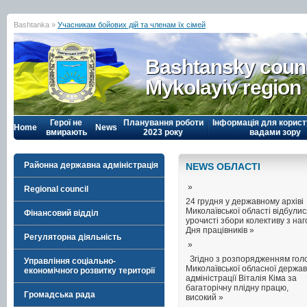
Bashtanka »
Учасникам бойових дій та членам їх сімей
Bashtansky counc
Mykolayiv region
Герої не
Планування роботи
Інформація для корист
Home
News
вмирають
2023 року
вадами зору
Районна державна адміністрація
NEWS ОБЛАСТI
»
Regional council
24 грудня у державному архіві
Миколаївської області відбули
Фінансовий відділ
урочисті збори колективу з на
Дня працівників »
Регуляторна діяльність
»
Згідно з розпорядженням гол
Управління соціально-
Миколаївської обласної держав
економічного розвитку території
адміністрації Віталія Кіма за
багаторічну плідну працю,
Громадська рада
високий »