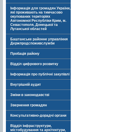
Інформація для громадян України,
які проживають на тимчасово
окупованих територіях
Автономної Республіки Крим, м.
Севастополя, Донецької та
Луганської областей
Баштанське районне управління
Держпродспоживслужби
Пробація району
Відділ цифрового розвитку
Інформація про публічні закупівлі
Внутрішній аудит
Зміни в законодавстві
Звернення громадян
Консультативно-дорадчі органи
Відділ інфраструктури,
містобудування та архітектури,