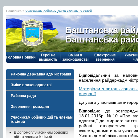
Баштанка »
Учасникам бойових дій та членам їх сімей
Баштанська рай
Баштанська рай
Герої не
Зміни в
Електронне
Учасни
Головна
Новини
вмирають
законодавстві
звернення
чл
Районна державна адміністрація
Відповідальний за наповн
населення райдержадміністр
Зміни в законодавстві
Матеріали з питань соціальн
операції
Районна рада
До уваги учасників антитерор
Звернення громадян
Відповідно до розпорядж
13.01.2016р. №10 «Про зат
Учасникам бойових дій та членам
адаптації до мирного життя 
їх сімей
районі створюється г
взаємодопомоги для учасникі
В допомогу учасникам бойових
Участь демобілізованих війс
дій та членам їх сімей