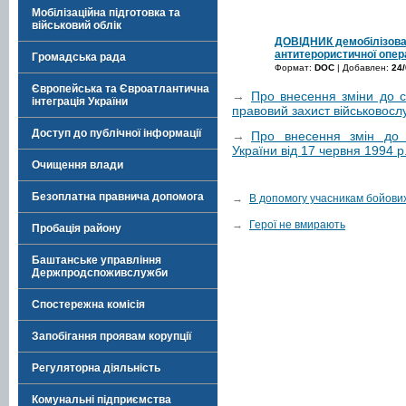
Мобілізаційна підготовка та
військовий облік
ДОВІДНИК демобілізова
антитерористичної опера
Громадська рада
Формат:
DOC
| Добавлен:
24/
Європейська та Євроатлантична
→
Про внесення зміни до ст
інтеграція України
правовий захист військовослу
Доступ до публічної інформації
→
Про внесення змін до п
України від 17 червня 1994 
Очищення влади
Безоплатна правнича допомога
→
В допомогу учасникам бойових 
→
Герої не вмирають
Пробація району
Баштанське управління
Держпродспоживслужби
Спостережна комісія
Запобігання проявам корупції
Регуляторна діяльність
Комунальні підприємства