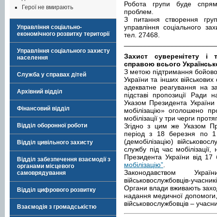
Робота групи буде спря
Герої не вмирають
проблем.
З питання створення груп
управління соціального зах
Управління соціально-
економічного розвитку території
тел. 27468.
________________________
Управління соціального захисту
Захист суверенітету і т
населення
справою всього Українськ
З метою підтримання бойової
Служба у справах дітей
України та інших військових
адекватне реагування на за
Архівний відділ
підставі пропозиції Ради н
Указом Президента України
Фінансовий відділ
мобілізацію» оголошено пр
мобілізації у три черги протя
Відділ оборонної роботи
Згідно з цим же Указом Пр
період з 18 березня по 1
(демобілізацію) військовосл
Відділ цивільного захисту
службу під час мобілізації,
Президента України від 17
Відділ забезпечення взаємодії з
мобілізацію”
.
органами місцевого
Законодавством Укра
самоврядування
військовослужбовців-учасникі
Органи влади вживають заход
Відділ цифрового розвитку
надання медичної допомоги, 
військовослужбовців – учасник
Взаємодія з громадськістю