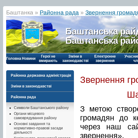
Баштанка »
Районна рада
»
Звернення громад
Баштанська рай
Баштанська рай
Герої не
Зміни в
Електронне
Учасни
Головна
Новини
вмирають
законодавстві
звернення
чл
Районна державна адміністрація
Звернення гр
Зміни в законодавстві
Ша
Районна рада
З метою створ
Символи Баштанського району
Органи місцевого
громадян до к
самоврядування району
Основні завдання та
через наш са
нормативно-правові засади
діяльності
звернення».