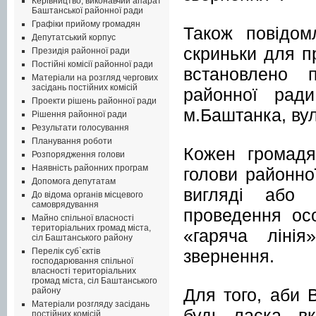
Керівництво, виконавчий апарат
Баштанської районної ради
Графіки прийому громадян
Також повідом
Депутатський корпус
скриньки для пр
Президія районної ради
Постійні комісії районної ради
встановлено п
Матеріали на розгляд чергових
засідань постійних комісій
районної рад
Проекти рішень районної ради
м.Баштанка, вул
Рішення районної ради
Результати голосування
Планування роботи
Кожен громадя
Розпорядження голови
Наявність районних програм
голови районно
Допомога депутатам
вигляді або
До відома органів місцевого
самоврядування
проведення ос
Майно спільної власності
територіальних громад міста,
«гаряча лінія
сіл Баштанського району
звернення.
Перелік суб`єктів
господарювання спільної
власності територіальних
громад міста, сіл Баштанського
Для того, аби 
району
Матеріали розгляду засідань
будь ласка, вк
постійних комісій