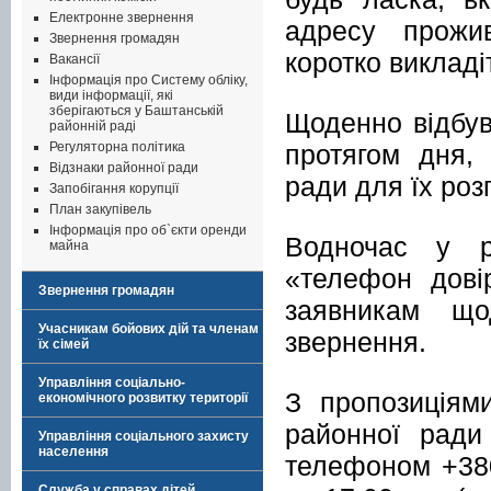
Електронне звернення
адресу прожи
Звернення громадян
коротко викладі
Вакансії
Інформація про Систему обліку,
види інформації, які
зберігаються у Баштанській
Щоденно відбув
районній раді
протягом дня,
Регуляторна політика
Відзнаки районної ради
ради для їх роз
Запобігання корупції
План закупівель
Інформація про об`єкти оренди
Водночас у р
майна
«телефон дові
Звернення громадян
заявникам що
Учасникам бойових дій та членам
звернення.
їх сімей
Управління соціально-
З пропозиціям
економічного розвитку території
районної ради
Управління соціального захисту
населення
телефоном +380
Служба у справах дітей