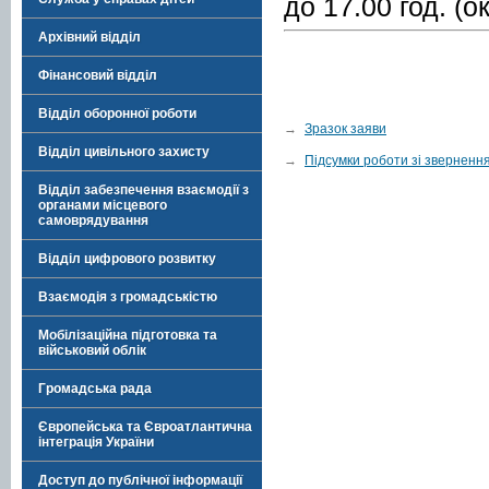
до 17.00 год. (о
Архівний відділ
Фінансовий відділ
Відділ оборонної роботи
→
Зразок заяви
Відділ цивільного захисту
→
Підсумки роботи зі зверненн
Відділ забезпечення взаємодії з
органами місцевого
самоврядування
Відділ цифрового розвитку
Взаємодія з громадськістю
Мобілізаційна підготовка та
військовий облік
Громадська рада
Європейська та Євроатлантична
інтеграція України
Доступ до публічної інформації