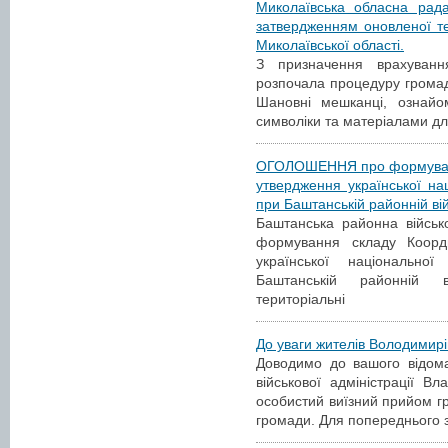
Миколаївська обласна рад
затвердженням оновленої те
Миколаївської області.
З призначення врахуванн
розпочала процедуру громад
Шановні мешканці, ознайо
символіки та матеріалами д
ОГОЛОШЕННЯ про формування
утвердження української нац
при Баштанській районній вій
Баштанська районна військ
формування складу Коорд
української національно
Баштанській районній ві
територіальні
До уваги жителів Володимирі
Доводимо до вашого відома
військової адміністрації 
особистий виїзний прийом г
громади. Для попереднього 