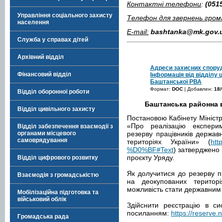
Контактні телефони
:
(
0515
Управління соціального захисту
Телефон для звернень гром
населення
E-mail:
bashtanka@mk.gov.
Служба у справах дітей
Архівний відділ
Адреси захисних спору
Фінансовий відділ
Інформація від відділу 
Баштанської РВА
Формат:
DOC
| Добавлен:
18/
Відділ оборонної роботи
Баштанська районна в
Відділ цивільного захисту
Постановою Кабінету Міністр
«Про реалізацію експери
Відділ забезпечення взаємодії з
органами місцевого
резерву працівників держав
самоврядування
територіях України» (
htt
%D0%BF#Text
) затверджено 
проєкту Уряду.
Відділ цифрового розвитку
Як долучитися до резерву п
Взаємодія з громадськістю
на деокупованих територ
можливість стати державни
Мобілізаційна підготовка та
військовий облік
Здійснити реєстрацію в си
посиланням:
https://reserve.
Громадська рада