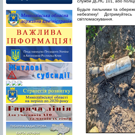
служби ДСНС 101, або пол
Будьте пильними та обереж
небезпеку! Дотримуйтес
світломаскування.