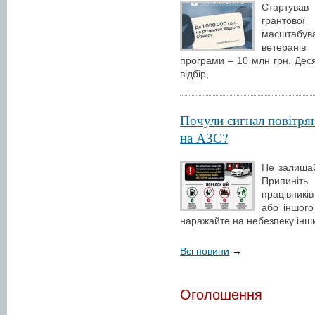
Стартував
грантової
масштабув
ветеранів
програми – 10 млн грн. Деся
відбір,
Почули сигнал повітрян
на АЗС?
Не залишай
Припиніт
працівникі
або іншого
наражайте на небезпеку інш
Всі новини
→
Оголошення