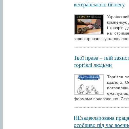
ветеранського бізнесу
Українськ
компенсує 
і товарів 
на отрима
зареєстровані в установлено
Твої права – твій захи
торгівлі людьми
Торгівля л
кожного. О
потрапляння
експлуата
формами поневолення. Секр
НЕзадекларована праця 
особливо під час воєнн