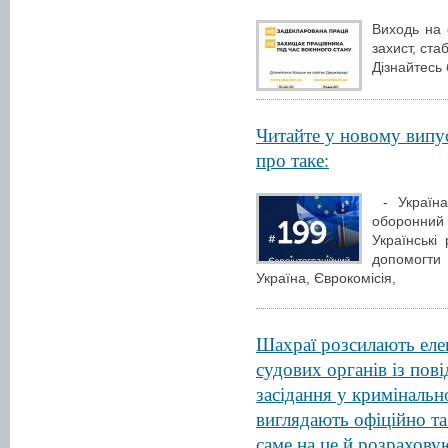
Виходь на 
захист, ста
Дізнайтесь 
Читайте у новому випу
про таке:
- Україна
оборонний 
Українські
допомогти
Україна, Єврокомісія,
Шахраї розсилають елек
судових органів із пов
засідання у кримінальн
виглядають офіційно т
саме на це й розрахову