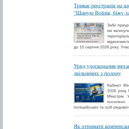
Триває реєстрація на щ
“Шаную Воїнів, біжу за
Забіг приур
які загинул
територіа
відзначают
до 10 серпня 2026 року. Уча
Уряд удосконалив механ
звільнених з полону
Кабінет Мі
2026 року 
Міністрів
посилено с
поліцейських та осіб рядовог
Як отримати компенсаці