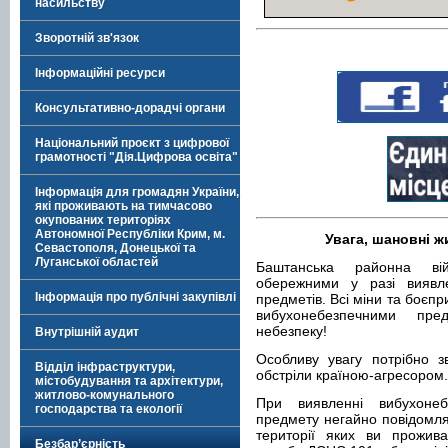
насильству
Зворотній зв'язок
Інформаційні ресурси
Консультативно-дорадчі органи
Національний проєкт з цифрової
грамотності "Дія.Цифрова освіта"
Інформація для громадян України,
які проживають на тимчасово
окупованих територіях
Автономної Республіки Крим, м.
Увага, шановні ж
Севастополя, Донецької та
Луганської областей
Баштанська районна вій
обережними у разі виявле
Інформація про публічні закупівлі
предметів. Всі міни та боєпр
вибухонебезпечними пре
небезпеку!
Внутрішній аудит
Особливу увагу потрібно з
Відділ інфраструктури,
обстріли країною-агресором.
містобудування та архітектури,
житлово-комунального
При виявленні вибухонеб
господарства та екології
предмету негайно повідомля
території яких ви прожив
Безбар’єрність