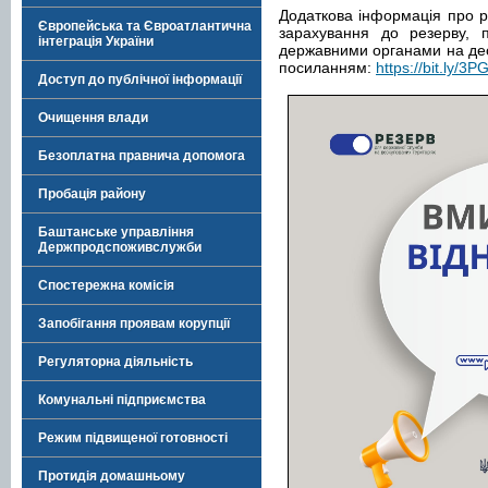
Додаткова інформація про р
Європейська та Євроатлантична
зарахування до резерву, 
інтеграція України
державними органами на део
посиланням:
https://bit.ly/3P
Доступ до публічної інформації
Очищення влади
Безоплатна правнича допомога
Пробація району
Баштанське управління
Держпродспоживслужби
Спостережна комісія
Запобігання проявам корупції
Регуляторна діяльність
Комунальні підприємства
Режим підвищеної готовності
Протидія домашньому