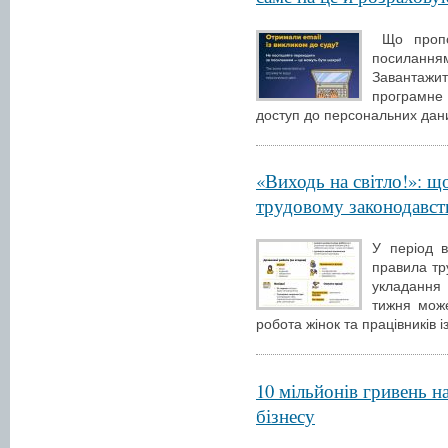
Що пропон
посилання
Завантажи
програмне 
доступ до персональних дани
«Виходь на світло!»: щ
трудовому законодавств
У період в
правила тр
укладання 
тижня може
робота жінок та працівників і
10 мільйонів гривень н
бізнесу