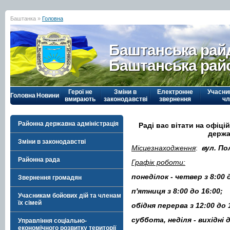
Баштанка »
Головна
Баштанська рай
Баштанська рай
Герої не
Зміни в
Електронне
Учасни
Головна
Новини
вмирають
законодавстві
звернення
чл
Районна державна адміністрація
Раді вас вітати на офіц
держа
Зміни в законодавстві
Місцезнаходження
:
вул. По
Районна рада
Графік роботи:
понеділок - четвер з 8:00 
Звернення громадян
п'ятниця з 8:00 до 16:00;
Учасникам бойових дій та членам
їх сімей
обідня перерва з 12:00 до
суббота, неділя - вихідні 
Управління соціально-
економічного розвитку території