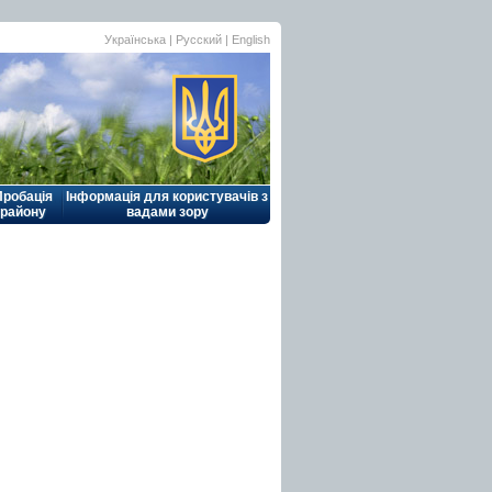
Українська |
Русский
|
English
Пробація
Інформація для користувачів з
району
вадами зору