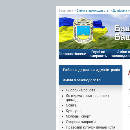
Баштанка »
Зміни в законодавстві
»
До відома 
Баш
Баш
Герої не
Зміни в
Головна
Новини
вмирають
законодав
Районна державна адміністрація
Зміни в законодавстві
Оборонна робота
До відома територіальних
громад
Освіта
Культура
Молодь і спорт
Охорона здоров’я
Правовий куточок фінансиста