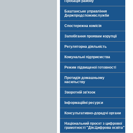
Пробація району
Баштанське управління
Держпродспоживслужби
Спостережна комісія
Запобігання проявам корупції
Регуляторна діяльність
Комунальні підприємства
Режим підвищеної готовності
Протидія домашньому
насильству
Зворотній зв'язок
Інформаційні ресурси
Консультативно-дорадчі органи
Національний проєкт з цифрової
грамотності "Дія.Цифрова освіта"