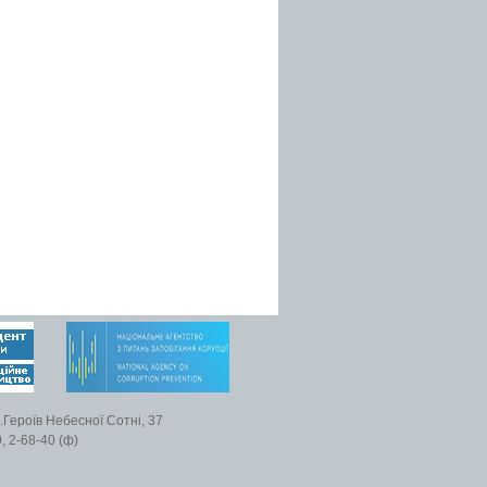
.Героїв Небесної Сотні, 37
, 2-68-40 (ф)