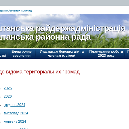
територіальних громад
танська райдержадміністрація
танська районна рада
Електронне
Учасникам бойових дій та
Планування роботи
стві
звернення
членам їх сімей
2023 року
До відома територіальних громад
→
2025
→
2026
→
грудень 2024
→
листопад 2024
→
жовтень 2024