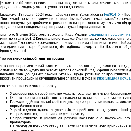
Це вже третій законопроєкт з низки тих, які мають комплексно вирішити 
переданої громадам у якості гуманітарної допомоги
Нагадаємо, 18 грудня 2024 року набув чинності Закон України
№3914-ІХ
«Про 
«Про гуманітарну допомогу» щодо переліку набувачів гуманітарної допомо
іншого, врегульовує проблеми отримання та використання комунальними підпр
переданих міжнародними партнерами як гуманітарна допомога.
Крім того, 8 січня 2025 року Верховна Рада України
ухвалила в першому чит
зміни до статті 201-2 Кримінального кодексу України щодо удосконалення ві
гуманітарної допомоги державними та комунальними підприємствами. Цей з
громадами гуманітарної допомоги, благодійних пожертв або безоплатної д
ідповідальності.
Про розвиток співробітництва громад
29 квітня парламентський Комітет з питань організації державної влади, 
розвитку та містобудування рекомендував Верховній Раді України ухвалити в 
внесення змін до деяких законів України щодо розвитку співробітництва 
спростити процедури міжмуніципальної співпраці в Україні
https://itd.rada.gov.u
Про основні новели законопроєкту :
У договорі про співробітництво можуть поєднуватися кілька форм співро
Однією з форм співробітництва визначена агломерація, але умови її у
Громади здійснюють співробітництво через органи місцевого самовряд
передбачено зараз.
У разі відмови одного з учасників співробітництва від участі, інш
співробітництва, а не починати усе спочатку.
Співробітництво в умовах дії режиму воєнного або надзвичайног
процедурою.
На період дії воєнного стану та шести місяців після його припинення
таких проєктів: