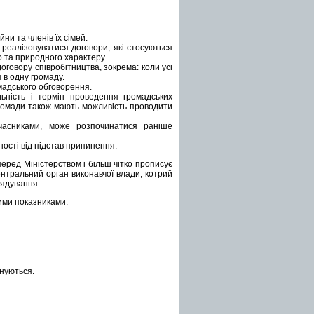
ни та членів їх сімей.
реалізовуватися договори, які стосуються
о та природного характеру.
говору співробітництва, зокрема: коли усі
 в одну громаду.
мадського обговорення.
ьність і термін проведення громадських
 громади також мають можливість проводити
учасниками, може розпочинатися раніше
ості від підстав припинення.
перед Міністерством і більш чітко прописує
ентральний орган виконавчої влади, котрий
рядування.
ими показниками:
онуються.