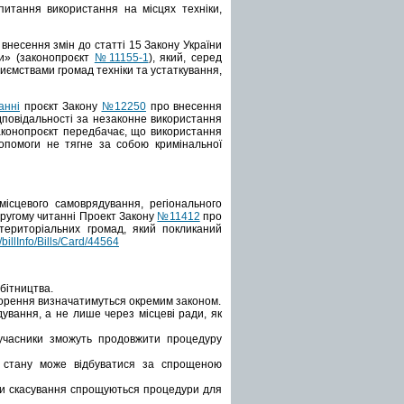
питання використання на місцях техніки,
внесення змін до статті 15 Закону України
ги» (законопроєкт
№11155-1
), який, серед
иємствами громад техніки та устаткування,
анні
проєкт Закону
№12250
про внесення
дповідальності за незаконне використання
аконопроєкт передбачає, що використання
опомоги не тягне за собою кримінальної
місцевого самоврядування, регіонального
другому читанні Проект Закону
№11412
про
територіальних громад, який покликаний
a/billInfo/Bills/Card/44564
бітництва.
творення визначатимуться окремим законом.
ування, а не лише через місцеві ради, як
і учасники зможуть продовжити процедуру
о стану може відбуватися за спрощеною
 чи скасування спрощуються процедури для