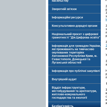
насильству
Зворотній зв'язок
Інформаційні ресурси
h
Консультативно-дорадчі органи
Національний проєкт з цифрової
грамотності "Дія.Цифрова освіта"
Інформація для громадян України,
які проживають на тимчасово
окупованих територіях
У
Автономної Республіки Крим, м.
Севастополя, Донецької та
Луганської областей
а
Н
Інформація про публічні закупівлі
п
Внутрішній аудит
Відділ інфраструктури,
містобудування та архітектури,
житлово-комунального
господарства та екології
Безбар’єрність