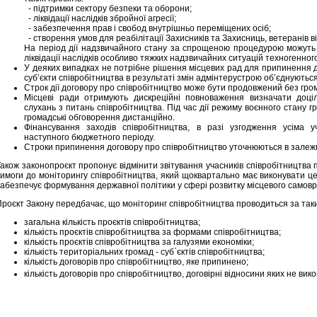
- підтримки сектору безпеки та оборони;
- ліквідації наслідків збройної агресії;
- забезпечення прав і свобод внутрішньо переміщених осіб;
- створення умов для реабілітації Захисників та Захисниць, ветеранів вій
На період дії надзвичайного стану за спрощеною процедурою можуть 
ліквідації наслідків особливо тяжких надзвичайних ситуацій техногенног
У деяких випадках не потрібне рішення місцевих рад для припинення до
суб’єкти співробітництва в результаті змін адмінтерустрою об’єднуються
Строк дії договору про співробітництво може бути продовжений без гро
Місцеві ради отримують дискреційні повноваження визначати доціл
слухань з питань співробітництва. Під час дії режиму воєнного стану
громадські обговорення дистанційно.
Фінансування заходів співробітництва, в разі узгодження усіма 
наступного бюджетного періоду.
Строки припинення договору про співробітництво уточнюються в залежн
акож законопроєкт пропонує відмінити звітування учасників співробітництва 
вимоги до моніторингу співробітництва, який щоквартально має виконувати ц
забезпечує формування державної політики у сфері розвитку місцевого самов
Проєкт Закону передбачає, що моніторинг співробітництва проводиться за так
загальна кількість проєктів співробітництва;
кількість проєктів співробітництва за формами співробітництва;
кількість проєктів співробітництва за галузями економіки;
кількість територіальних громад - суб`єктів співробітництва;
кількість договорів про співробітництво, яке припинено;
кількість договорів про співробітництво, договірні відносини яких не вик