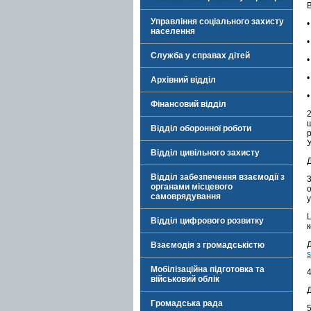
В
Управління соціального захисту
•
населення
•
Служба у справах дітей
•
•
Архівний відділ
•
Фінансовий відділ
Відділ оборонної роботи
Відділ цивільного захисту
Відділ забезпечення взаємодії з
органами місцевого
самоврядування
у
Відділ цифрового розвитку
к
Взаємодія з громадськістю
s
Мобілізаційна підготовка та
військовий облік
Громадська рада