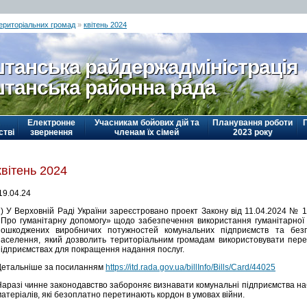
територіальних громад
»
квітень 2024
танська райдержадміністрація
танська районна рада
Електронне
Учасникам бойових дій та
Планування роботи
стві
звернення
членам їх сімей
2023 року
квітень 2024
19.04.24
1) У Верховній Раді України зареєстровано проект Закону від 11.04.2024 № 
«Про гуманітарну допомогу» щодо забезпечення використання гуманітарної
пошкоджених виробничих потужностей комунальних підприємств та безп
населення, який дозволить територіальним громадам використовувати пере
підприємствах для покращення надання послуг.
Детальніше за посиланням
https://itd.rada.gov.ua/billInfo/Bills/Card/44025
Наразі чинне законодавство забороняє визнавати комунальні підприємства наб
атеріалів, які безоплатно перетинають кордон в умовах війни.