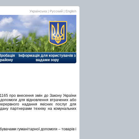
Українська |
Русский
|
English
Пробація
Інформація для користувачів з
району
вадами зору
11165 про внесення змін до Закону України
 допомоги для відновлення втрачених або
ерервного надання якісних послуг для
дану партнерами техніку на комунальних
увачами гуманітарної допомоги – товарів і