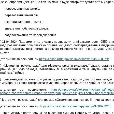
 законопроекті йдеться, що техніку можна буде використовувати в таких сфер
перевезення пасажирів;
перевезення школярів;
охорони здоров'я (швидкі);
вивезення побутових відходів;
водопостачання та водовідведення.
2) 11.04.2024 Парламент підтримав у першому читанні законопроект 9559-д пр
щодо розширення повноважень органів місцевого самоврядування з підтримки
розширить можливості громад за рахунок місцевих бюджетів підтримувати вій
України
Детальніше за посиланням
https://zakon.rada.gov.ua/laws/show/3635-20#Text
3) «Методичні рекомендації для місцевих органів виконавчої влади, органів
організацій щодо заходів, пов'язаних зі збереженням та вшануванням пам’
країнської війни».
Ці рекомендації можуть слугувати дорожньою картою для органів влади 
омеморації які нині гостро активізувались через новий етап збройної російської
Детальніше за посиланням:
https://uinp.gov.ua/elektronni-vydannya/met
hchodo-zberezhennya-i-vshanuvannya-pamyati-uchasnykiv-zhertv-i-podiy-rosiysko
4) Методичні рекомендації для громад «Окремі питання співробітництва терит
Детальніше за посиланням:
https://rm.coe.int/mmc-okremi-pytannya/1680af3213
5) Уряд ухвалив постанову «Про внесення змін до Порядку та умов надання