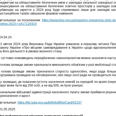
бюджетам на облаштування безпечних умов у закладах загальної середньої ос
фінансування на облаштування безпечних освітніх просторів у закладах осві
субвенцію на укриття у 2024 році буде спрямовано лише для закладів зага
дистанційною та/або змішаною формою навчання.
Детальніше за посиланням:
https://www.kmu.gov.ua/npas/pro-vnesennia-zmin-do-
vitnia-2023-r-s417120424
24.04.24
23 квітня 2024 року Верховна Рада України ухвалила в першому читанні Пр
Закону України «Про місцеве самоврядування в Україні» щодо вдосконалення
а його діяльності в умовах воєнного стану.
З суттєвих нововведень передбачених законопроектом можна зазначити насту
 голова громади зможе призначати виконуючого обов'язки у разі мобілізації ст
• голова громади зможе призначати старосту одноосібно, якщо рада більш
підтримана громадою на обговореннях, або якщо сесії ради не проводяться пон
 у громадах, де показник густоти населення нижчій за середній по країні (пер
круг може бути від 200 осіб, а не від 500, як було раніше;
 начальник військової адміністрації населеного пункту зможе приймати рішен
призначення старост.
Детальніше:
https://itd.rada.gov.ua/billInfo/Bills/Card/42337
01.05.2025
Про реформування місцевих державних адміністрацій