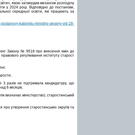
віти», якою затвердив механізм розподілу
ти у 2024 році. Відповідно до постанови,
льної середньої освіти, які працюють за
postanovy-kabinetu-ministriv-ukrainy-vid-28-
оект Закону № 9518 про внесення змін до
 правового регулювання інституту старост
пні:
арости;
е 3 разів не підтримала кандидатуру, що
ад 6 місяців;
елік визначає міністерство), старостинський
ня про утворення старостинських округів та