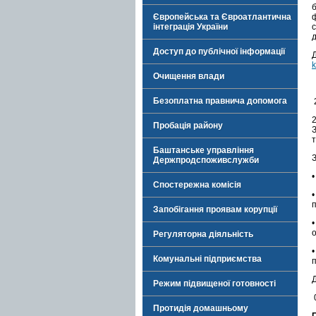
Європейська та Євроатлантична
інтеграція України
Доступ до публічної інформації
k
Очищення влади
Безоплатна правнича допомога
Пробація району
т
Баштанське управління
Держпродспоживслужби
•
Спостережна комісія
Запобігання проявам корупції
•
о
Регуляторна діяльність
•
Комунальні підприємства
Режим підвищеної готовності
Протидія домашньому