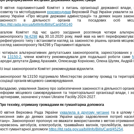
29 квітня парламентський Комітет з питань організації державної влади, 
розвитку та містобудування
рекомендував
Верховній Раді України ухвалити за
Закону України «Про місцеві державні адміністрації» та деяких інших зако
законності в діяльності органів та посадових осіб міс
ttps://itd.rada.gov.ua/billInfo/Bills/Card/56140
Загалом Комітет під час цього засідання розглянув чотири альтер
законопроєкту
№4298
від 30.10.2020 року, який мав на меті переформатуват
префектурного типу і встановити нагляд за законністю рішень органів місце
розгляд законопроєкту №4298 у Парламенті відклали.
З чотирьох альтернативних депутатських законопроєктів, зареєстрованих у
1
та
13150-2
, члени комітету рекомендували для подальшої роботи саме
народні депутати Давид Арахамія, Олександр Корнієнко, Олена Шуляк, Андрій
сі інші законопроєкти Комітет рекомендував відхилити.
Законопроєкт №13150 підтримало Міністерство розвитку громад та територій 
соціації органів місцевого самоврядування.
агадаємо, ухвалення Закону про забезпечення законності в діяльності органі
реформи місцевого самоврядування та територіальної організації влади, і
артнерами, зазначені у плані Ukraine Facility 2024-2027.
Про техніку, отриману громадами як гуманітарна допомога
30 квітня Верховна Рада України
ухвалила в другому читанні
та в цілому 
внесення змін до деяких законів України щодо задоволення потреб насе
стану». Законопроєкт пропонує не вважати використанням з метою отриманн
перевезень автобусів, електробусів, трамвайних вагонів, тролейбусів, ваго
якості гуманітарної допомоги
https://itd.rada.gov.ua/billInfo/Bills/Card/45254
.