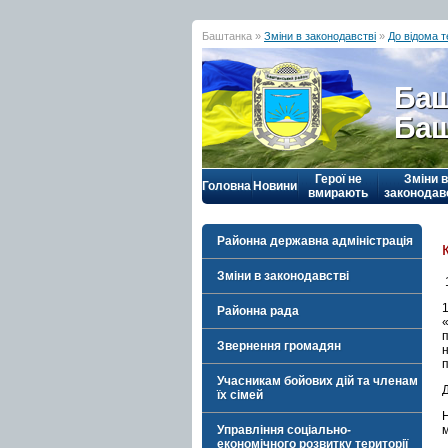
Баштанка »
Зміни в законодавстві
»
До відома 
Баш
Баш
Герої не
Зміни в
Головна
Новини
вмирають
законодав
Районна державна адміністрація
Зміни в законодавстві
Районна рада
Звернення громадян
Учасникам бойових дій та членам
їх сімей
м
Управління соціально-
економічного розвитку території