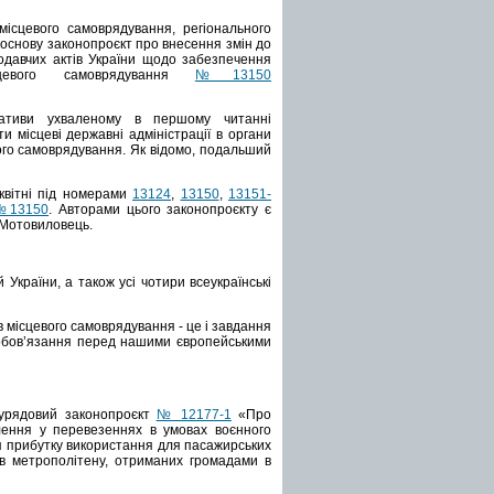
місцевого самоврядування, регіонального
 основу законопроєкт про внесення змін до
нодавчих актів України щодо забезпечення
цевого самоврядування
№13150
нативи ухваленому в першому читанні
и місцеві державні адміністрації в органи
вого самоврядування. Як відомо, подальший
 квітні під номерами
13124
,
13150
,
13151-
№13150
. Авторами цього законопроєкту є
 Мотовиловець.
України, а також усі чотири всеукраїнські
в місцевого самоврядування - це і завдання
 зобов’язання перед нашими європейськими
урядовий законопроєкт
№ 12177-1
«Про
лення у перевезеннях в умовах воєнного
я прибутку використання для пасажирських
нів метрополітену, отриманих громадами в