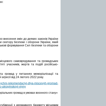
ах:
о внесення змін до деяких законів України
 сектору безпеки і оборони України, який
ськові формування Сил безпеки та оборони
 місцевого самоврядування та громадських
яті учасників, жертв та подій російсько-
та громад у питаннях меморіалізації та
 агресії від 24 лютого 2022 року.
odychni-rekomendaciyi-dlya-miscevyh-gromad-
-ukrayinskoyi-viyny
оріальних громад в умовах воєнного стану»
 субвенції з державного бюджету місцевим