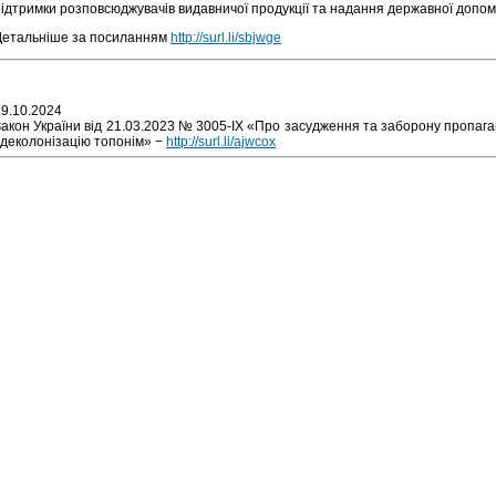
підтримки розповсюджувачів видавничої продукції та надання державної допом
Детальніше за посиланням
http://surl.li/sbjwge
29.10.2024
акон України від 21.03.2023 № 3005-ІХ «Про засудження та заборону пропаганд
 деколонізацію топонім» −
http://surl.li/ajwcox