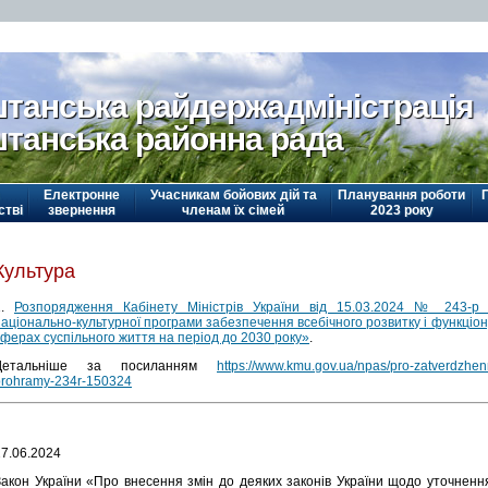
танська райдержадміністрація
танська районна рада
Електронне
Учасникам бойових дій та
Планування роботи
стві
звернення
членам їх сімей
2023 року
Культура
1.
Розпорядження Кабінету Міністрів України від 15.03.2024 № 243-р
аціонально-культурної програми забезпечення всебічного розвитку і функціону
сферах суспільного життя на період до 2030 року»
.
Детальніше за посиланням
https://www.kmu.gov.ua/npas/pro-zatverdzhenn
prohramy-234r-150324
27.06.2024
Закон України «Про внесення змін до деяких законів України щодо уточнення 