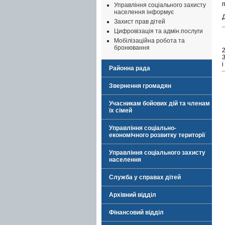
Управління соціального захисту
населення інформує
Захист прав дітей
Цифровізація та адмін.послуги
Мобілізаційна робота та
бронювання
З
і
Районна рада
Звернення громадян
Учасникам бойових дій та членам
їх сімей
Управління соціально-
економічного розвитку території
Управління соціального захисту
населення
Служба у справах дітей
Архівний відділ
Фінансовий відділ