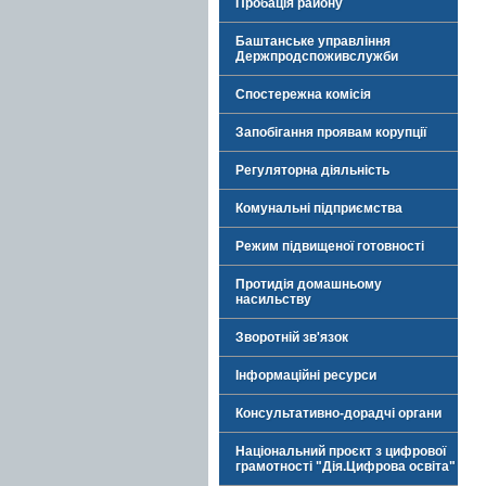
Пробація району
Баштанське управління
Держпродспоживслужби
Спостережна комісія
Запобігання проявам корупції
Регуляторна діяльність
Комунальні підприємства
Режим підвищеної готовності
Протидія домашньому
насильству
Зворотній зв'язок
Інформаційні ресурси
Консультативно-дорадчі органи
Національний проєкт з цифрової
грамотності "Дія.Цифрова освіта"