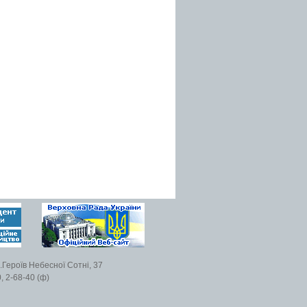
.Героїв Небесної Сотні, 37
, 2-68-40 (ф)