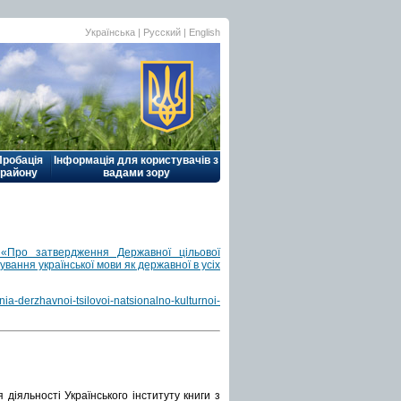
Українська |
Русский
|
English
Пробація
Інформація для користувачів з
району
вадами зору
 «Про затвердження Державної цільової
вання української мови як державної в усіх
ia-derzhavnoi-tsilovoi-natsionalno-kulturnoi-
діяльності Українського інституту книги з