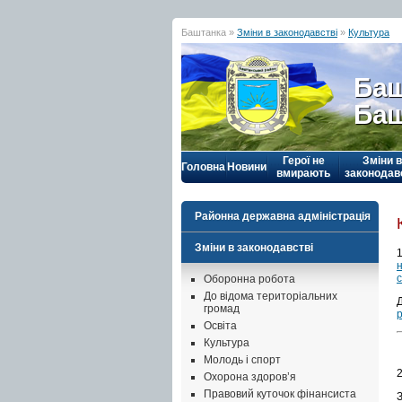
Баштанка »
Зміни в законодавстві
»
Культура
Баш
Баш
Герої не
Зміни в
Головна
Новини
вмирають
законодав
Районна державна адміністрація
Зміни в законодавстві
н
Оборонна робота
До відома територіальних
громад
Освіта
Культура
Молодь і спорт
Охорона здоров’я
Правовий куточок фінансиста