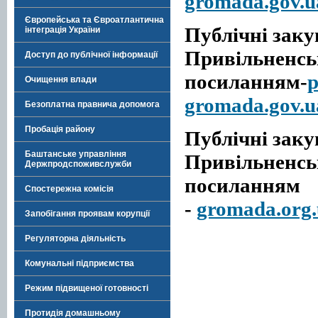
gromada.gov.u
Європейська та Євроатлантична
Публічні закуп
інтеграція України
Привільненськ
Доступ до публічної інформації
посиланням-
p
Очищення влади
gromada.gov.u
Безоплатна правнича допомога
Пробація району
Публічні закуп
Баштанське управління
Привільненськ
Держпродспоживслужби
посиланням
Спостережна комісія
-
gromada.org.
Запобігання проявам корупції
Регуляторна діяльність
Комунальні підприємства
Режим підвищеної готовності
Протидія домашньому