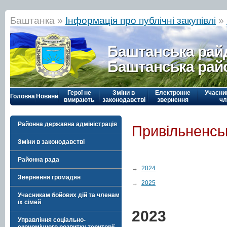
Баштанка »
Інформація про публічні закупівлі
»
Баштанська рай
Баштанська рай
Герої не
Зміни в
Електронне
Учасни
Головна
Новини
вмирають
законодавстві
звернення
чл
Районна державна адміністрація
Привільненсь
Зміни в законодавстві
Районна рада
→
2024
Звернення громадян
→
2025
Учасникам бойових дій та членам
їх сімей
2023
Управління соціально-