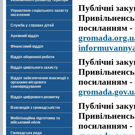
економічного розвитку території
Публічні закуп
Управління соціального захисту
населення
Привільненськ
посиланням -
Служба у справах дітей
gromada.org.u
Архівний відділ
informuvannya
Фінансовий відділ
Відділ оборонної роботи
Публічні закуп
Відділ цивільного захисту
Привільненськ
Відділ забезпечення взаємодії з
посиланням -
органами місцевого
самоврядування
gromada.gov.u
Відділ цифрового розвитку
Публічні закуп
Взаємодія з громадськістю
Привільненськ
Мобілізаційна підготовка та
військовий облік
посиланням -
Громадська рада