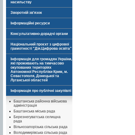
насильству
Зворотній зв'язок
Інформаційні ресурси
Консультативно-дорадчі органи
Національний проєкт з цифрової
грамотності "Дія.Цифрова освіта"
Інформація для громадян України,
які проживають на тимчасово
окупованих територіях
Автономної Республіки Крим, м.
Севастополя, Донецької та
Луганської областей
Інформація про публічні закупівлі
Баштанська районна військова
адміністрація
Баштанська міська рада
Березнегуватська селищна
рада
Вільнозапорізька сільська рада
Володимирівська сільська рада