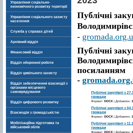
2023
Управління соціально-
економічного розвитку території
Публічні закуп
Управління соціального захисту
населення
Володимирівсь
Служба у справах дітей
-
gromada.org.
Архівний відділ
Публічні закуп
Фінансовий відділ
Володимирівсь
Відділ оборонної роботи
посиланням
Відділ цивільного захисту
-
gromada.org.
Відділ забезпечення взаємодії з
органами місцевого
самоврядування
Публічні закупівлі з 27
громади
Формат:
DOCX
| Добавлен:
Відділ цифрового розвитку
Публічні закупівлі з 04
громади
Взаємодія з громадськістю
Формат:
DOCX
| Добавлен:
Мобілізаційна підготовка та
Публічні закупівлі з 11
військовий облік
громади
Формат:
DOCX
| Добавлен: