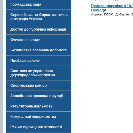
Громадська рада
Публічні закупівлі з 18
громади
Формат:
DOCX
| Добавлен:
Європейська та Євроатлантична
інтеграція України
Доступ до публічної інформації
Очищення влади
Безоплатна правнича допомога
Пробація району
Баштанське управління
Держпродспоживслужби
Спостережна комісія
Запобігання проявам корупції
Регуляторна діяльність
Комунальні підприємства
Режим підвищеної готовності