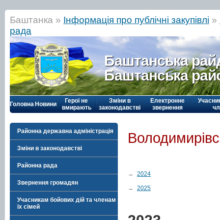
Баштанка »
Інформація про публічні закупівлі
»
рада
Баштанська рай
Баштанська рай
Герої не
Зміни в
Електронне
Учасни
Головна
Новини
вмирають
законодавстві
звернення
чл
Районна державна адміністрація
Володимирівс
Зміни в законодавстві
Районна рада
→
2024
Звернення громадян
→
2025
Учасникам бойових дій та членам
їх сімей