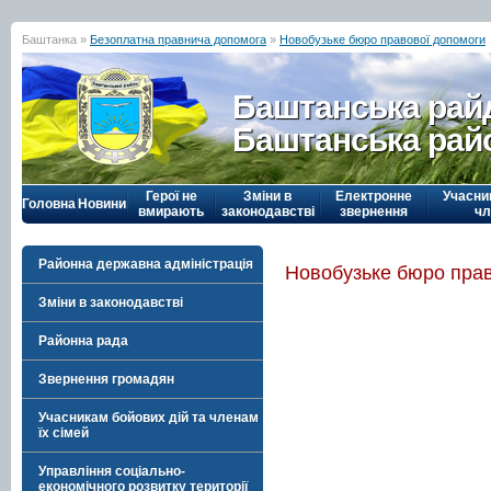
Баштанка »
Безоплатна правнича допомога
»
Новобузьке бюро правової допомоги
Баштанська рай
Баштанська рай
Герої не
Зміни в
Електронне
Учасни
Головна
Новини
вмирають
законодавстві
звернення
чл
Районна державна адміністрація
Новобузьке бюро пра
Зміни в законодавстві
Районна рада
Звернення громадян
Учасникам бойових дій та членам
їх сімей
Управління соціально-
економічного розвитку території