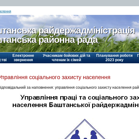
селення
танська райдержадміністрація
танська районна рада
Електронне
Учасникам бойових дій та
Планування роботи
стві
звернення
членам їх сімей
2023 року
Управління соціального захисту населення
Відповідальний за наповнення: управління соціального захисту населення рай