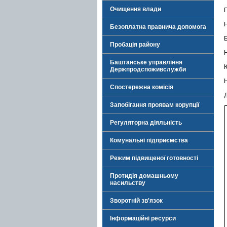
Очищення влади
Безоплатна правнича допомога
Пробація району
Баштанське управління
Держпродспоживслужби
Н
Спостережна комісія
Запобігання проявам корупції
Регуляторна діяльність
Комунальні підприємства
Режим підвищеної готовності
Протидія домашньому
насильству
Зворотній зв'язок
Інформаційні ресурси