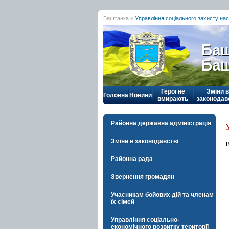
Баштанка »
Управління соціального захисту на
Баш
Баш
Герої не
Зміни в
Головна
Новини
вмирають
законодав
Районна державна адміністрація
Зміни в законодавстві
Районна рада
Звернення громадян
Учасникам бойових дій та членам
їх сімей
Управління соціально-
економічного розвитку території