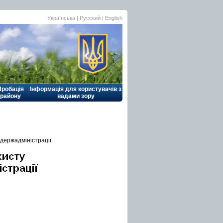
Українська |
Русский
|
English
Пробація
Інформація для користувачів з
району
вадами зору
держадміністрації