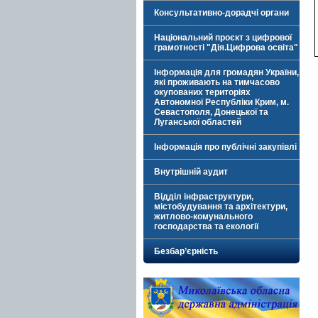
Консультативно-дорадчі органи
Національний проєкт з цифрової
грамотності "Дія.Цифрова освіта"
Інформація для громадян України,
які проживають на тимчасово
окупованих територіях
Автономної Республіки Крим, м.
Севастополя, Донецької та
Луганської областей
Інформація про публічні закупівлі
Внутрішній аудит
Відділ інфраструктури,
містобудування та архітектури,
житлово-комунального
господарства та екології
Безбар’єрність