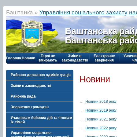
Баштанка »
Управління соціального захисту н
Баштанська рай
Баштанська рай
Герої не
Зміни в
Електронне
Учасни
Головна
Новини
вмирають
законодавстві
звернення
чл
Районна державна адміністрація
Новини
Зміни в законодавстві
Районна рада
→
Новини 2018 року
Звернення громадян
→
Новини 2019 року
Учасникам бойових дій та членам
→
Новини 2021 року
їх сімей
→
Новини 2022 року
Управління соціально-
→
Новини 2023 року