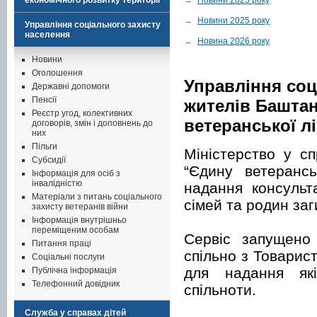
економічного розвитку території
→
Новини 2025 року
Управління соціального захисту
населення
→
Новина 2026 року
Новини
Оголошення
Управління соц
Державні допомоги
Пенсії
жителів Башта
Реєстр угод, колективних
ветеранської лі
договорів, змін і доповнень до
них
Пільги
Міністерство у с
Субсидії
“Єдину ветерансь
Інформація для осіб з
інвалідністю
надання консульта
Матеріали з питань соціального
сімей та родин заг
захисту ветеранів війни
Інформація внутрішньо
переміщеним особам
Сервіс запущено
Питання праці
спільно з Товарис
Соціальні послуги
для надання які
Публічна інформація
Телефонний довідник
спільноти.
Служба у справах дітей