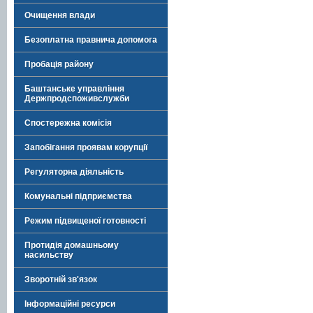
Очищення влади
Безоплатна правнича допомога
Пробація району
Баштанське управління
Держпродспоживслужби
Спостережна комісія
Запобігання проявам корупції
Регуляторна діяльність
Комунальні підприємства
Режим підвищеної готовності
Протидія домашньому
насильству
Зворотній зв'язок
Інформаційні ресурси