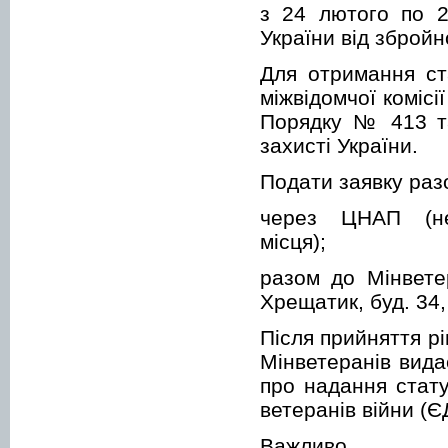
з 24 лютого по 2
України від збройно
Для отримання ст
міжвідомчої комісі
Порядку № 413 та
захисті України.
Подати заявку разо
через ЦНАП (нез
місця);
разом до Мінвете
Хрещатик, буд. 34,
Після прийняття р
Мінветеранів вида
про надання стат
ветеранів війни (
Важливо