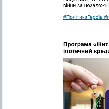
війни за незалежні
#ПолітикаГероїв
#
Програма «Житл
іпотечний кред