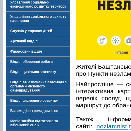
Управління соціально-
економічного розвитку території
Управління соціального захисту
населення
Служба у справах дітей
Архівний відділ
Фінансовий відділ
Відділ оборонної роботи
Жителі Баштанськ
Відділ цивільного захисту
про Пункти незлам
Відділ забезпечення взаємодії з
Найпростіше — ск
органами місцевого
інтерактивна кар
самоврядування
перелік послуг, 
Відділ цифрового розвитку
маршрут до обрано
Взаємодія з громадськістю
Також інфор
Мобілізаційна підготовка та
сайті:
nezlamnist.
військовий облік