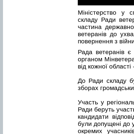
Міністерство у с
складу Ради вете
частина державної
ветеранів до ухва
повернення з війни
Рада ветеранів є
органом Мінветера
від кожної області
До Ради складу б
зборах громадських
Участь у регіонал
Ради беруть участ
кандидати відпові
були допущені до у
окремих учасникі