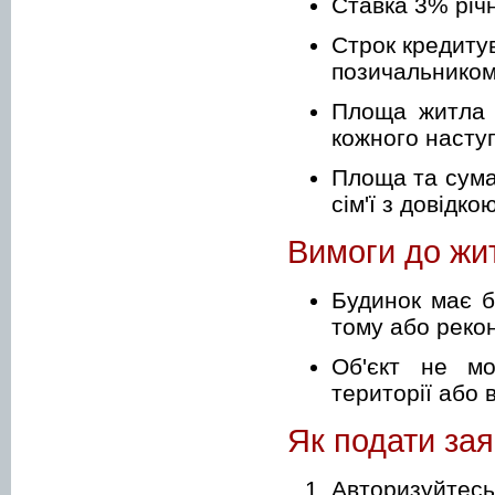
Ставка 3% річ
Строк кредитув
позичальником 
Площа житла –
кожного наступ
Площа та сума 
сім'ї з довідк
Вимоги до жи
Будинок має б
тому або рекон
Об'єкт не мо
території або 
Як подати зая
Авторизуйтесь