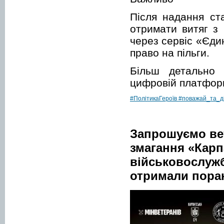
Після надання ст
отримати витяг з
через сервіс «Єди
право на пільги.
Більш детально 
цифровій платфор
#ПолітикаГероїв
#поважай_та_д
Запрошуємо вет
змагання «Карп
військовослужб
отримали поран