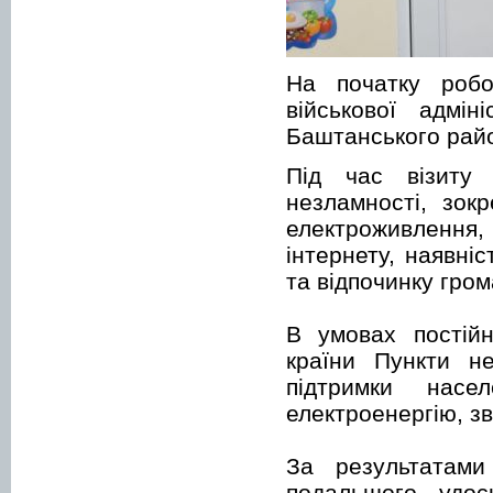
На початку робо
військової адмін
Баштанського райо
Під час візиту 
незламності, зок
електроживлення
інтернету, наявніс
та відпочинку гром
В умовах постійн
країни Пункти н
підтримки нас
електроенергію, зв
За результатами
подальшого удоск