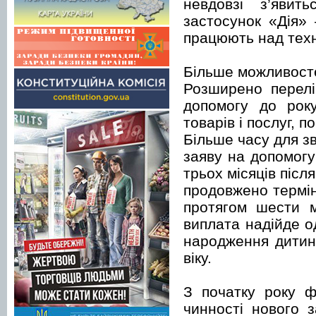
невдовзі з’явит
застосунок «Дія»
працюють над техн
Більше можливост
Розширено перелі
допомогу до рок
товарів і послуг, 
Більше часу для з
заяву на допомогу
трьох місяців після
продовжено термі
протягом шести м
виплата надійде о
народження дитини
віку.
З початку року ф
чинності нового 