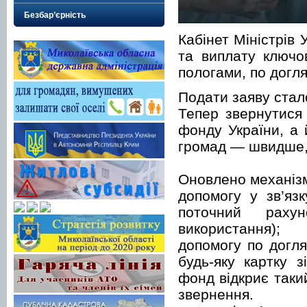
Безбар’єрність
Кабінет Міністрів
та виплату ключов
пологами, по догл
Подати заяву стал
Тепер звернутися
фонду України, а
громад — швидше, 
Оновлено механізм
допомогу у зв’яз
поточний раху
використання);
допомогу по догл
будь-яку картку 
фонд відкриє таки
звернення.