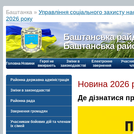
Баштанка »
Управління соціального захисту н
2026 року
Баштанська рай
Баштанська рай
Герої не
Зміни в
Електронне
Учасни
Головна
Новини
вмирають
законодавстві
звернення
чл
Районна державна адміністрація
Новина 2026 
Зміни в законодавстві
Де дізнатися п
Районна рада
Звернення громадян
Учасникам бойових дій та членам
їх сімей