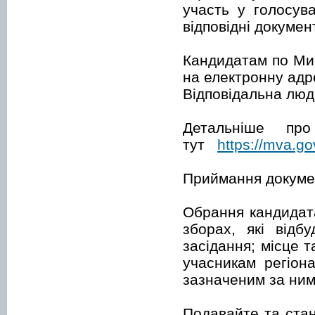
участь у голосув
відповідні докумен
Кандидатам по Мик
на електронну ад
Відповідальна люди
Детальніше пр
тут
https://mva.go
Приймання докумен
Обрання кандидат
зборах, які відб
засідання; місце 
учасникам регіон
зазначеним за ни
Подавайте та стан