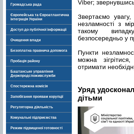
Viber; звернувшись
Громадська рада
Європейська та Євроатлантична
Звертаємо увагу,
інтеграція України
незламності з мі
такому випадк
Доступ до публічної інформації
безпосередньо у п
Очищення влади
Безоплатна правнича допомога
Пункти незламнос
можна зігрітися
Пробація району
отримати необхідн
Баштанське управління
Держпродспоживслужби
Спостережна комісія
Уряд удосконал
дітьми
Запобігання проявам корупції
Регуляторна діяльність
Комунальні підприємства
Режим підвищеної готовності