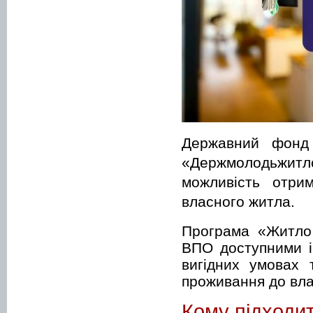
Державний фонд 
«Держмолодьжит
можливість отри
власного житла.
Програма «Житло
ВПО доступними і
вигідних умовах 
проживання до вла
Кому підходи