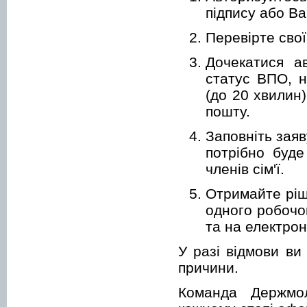
підпису або Ba
Перевірте свої 
Дочекатися а
статус ВПО, н
(до 20 хвилин
пошту.
Заповніть заяв
потрібно буд
членів сім'ї.
Отримайте ріш
одного робочо
та на електрон
У разі відмови ви
причини.
Команда Держмол