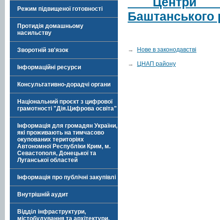
Центри над
Режим підвищеної готовності
Баштанського 
Протидія домашньому
насильству
→
Нове в законодавстві
Зворотній зв'язок
→
ЦНАП району
Інформаційні ресурси
Консультативно-дорадчі органи
Національний проєкт з цифрової
грамотності "Дія.Цифрова освіта"
Інформація для громадян України,
які проживають на тимчасово
окупованих територіях
Автономної Республіки Крим, м.
Севастополя, Донецької та
Луганської областей
Інформація про публічні закупівлі
Внутрішній аудит
Відділ інфраструктури,
містобудування та архітектури,