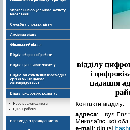
економічного розвитку території
Управління соціального захисту
населення
Служба у справах дітей
Архівний відділ
Фінансовий відділ
Відділ оборонної роботи
відділу цифро
Відділ цивільного захисту
і цифровіз
Відділ забезпечення взаємодії з
органами місцевого
надання а
самоврядування
рай
Відділ цифрового розвитку
Контакти відділу:
Нове в законодавстві
ЦНАП району
адреса
: вул.Пол
Миколаївської обл.
Взаємодія з громадськістю
e-mail
: digital.
bash