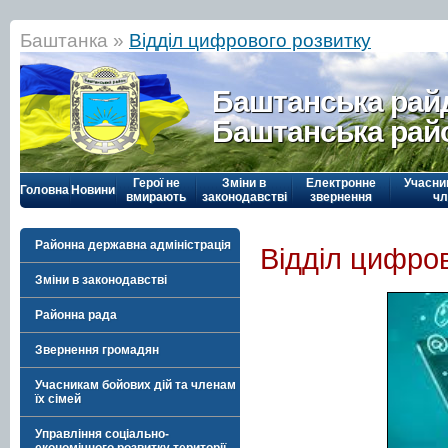
Баштанка »
Відділ цифрового розвитку
Баштанська рай
Баштанська рай
Герої не
Зміни в
Електронне
Учасни
Головна
Новини
вмирають
законодавстві
звернення
чл
Районна державна адміністрація
Відділ цифров
Зміни в законодавстві
Районна рада
Звернення громадян
Учасникам бойових дій та членам
їх сімей
Управління соціально-