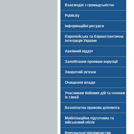
Взаємодія з громадськістю
Publicity
Інформаційні ресурси
Європейська та Євроатлантична
інтеграція України
Архівний відділ
Запобігання проявам корупції
Зворотній зв'язок
Очищення влади
Учасникам бойових дій та членам
їх сімей
Безоплатна правова допомога
Мобілізаційна підготовка та
військовий облік
Комунальні підприємства