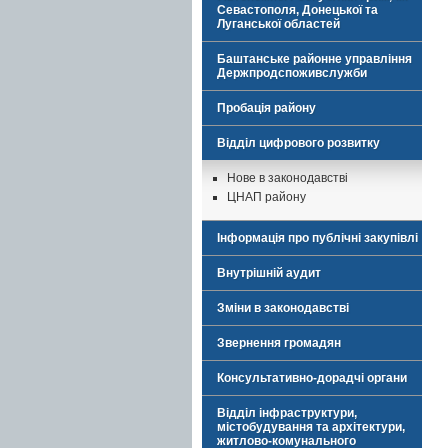
Севастополя, Донецької та
Луганської областей
Баштанське районне управління
Держпродспоживслужби
Пробація району
Відділ цифрового розвитку
Нове в законодавстві
ЦНАП району
Інформація про публічні закупівлі
Внутрішній аудит
Зміни в законодавстві
Звернення громадян
Консультативно-дорадчі органи
Відділ інфраструктури,
містобудування та архітектури,
житлово-комунального