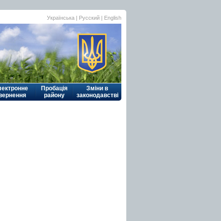
Українська
|
Русский
| English
лектронне
Пробація
Зміни в
вернення
району
законодавстві