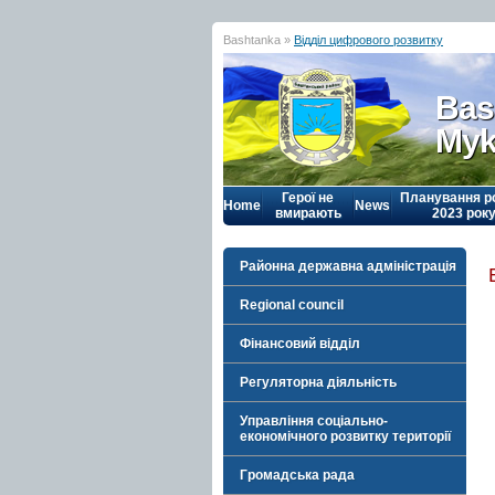
Bashtanka »
Відділ цифрового розвитку
Bas
Myk
Герої не
Планування р
Home
News
вмирають
2023 рок
Районна державна адміністрація
Regional council
Фінансовий відділ
Регуляторна діяльність
Управління соціально-
економічного розвитку території
Громадська рада