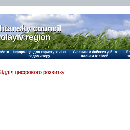
htansky council
olayiv region
оботи
Інформація для користувачів з
Учасникам бойових дій та
Е
у
вадами зору
членам їх сімей
з
Відділ цифрового розвитку