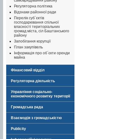
самоврядування району
Регуляторна політика
Відзнаки районної ради
Перелік суб`єктів
господарювання спільної
власності територіальних
громад міста, сіл Баштанського
району
Запобігання корупції
План закупівель
Інформація про об`єкти оренди
майна
Фінансовий відділ
Регуляторна діяльність
Управління соціально-
економічного розвитку території
Громадська рада
Взаємодія з громадськістю
Publicity