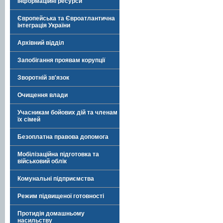
Інформаційні ресурси
Європейська та Євроатлантична
інтеграція України
Архівний відділ
Запобігання проявам корупції
Зворотній зв'язок
Очищення влади
Учасникам бойових дій та членам
їх сімей
Безоплатна правова допомога
Мобілізаційна підготовка та
військовий облік
Комунальні підприємства
Режим підвищеної готовності
Протидія домашньому
насильству