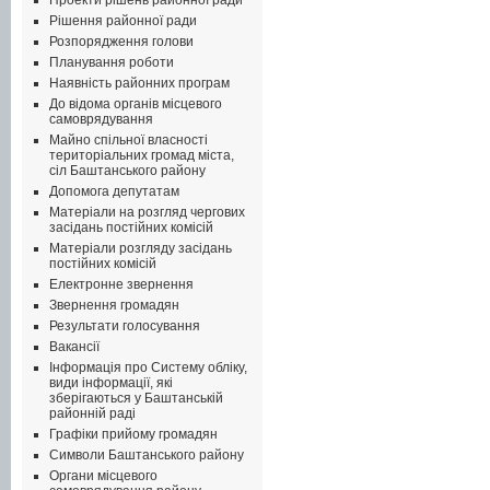
Проекти рішень районної ради
Рішення районної ради
Розпорядження голови
Планування роботи
Наявність районних програм
До відома органів місцевого
самоврядування
Майно спільної власності
територіальних громад міста,
сіл Баштанського району
Допомога депутатам
Матеріали на розгляд чергових
засідань постійних комісій
Матеріали розгляду засідань
постійних комісій
Електронне звернення
Звернення громадян
Результати голосування
Вакансії
Інформація про Систему обліку,
види інформації, які
зберігаються у Баштанській
районній раді
Графіки прийому громадян
Символи Баштанського району
Органи місцевого