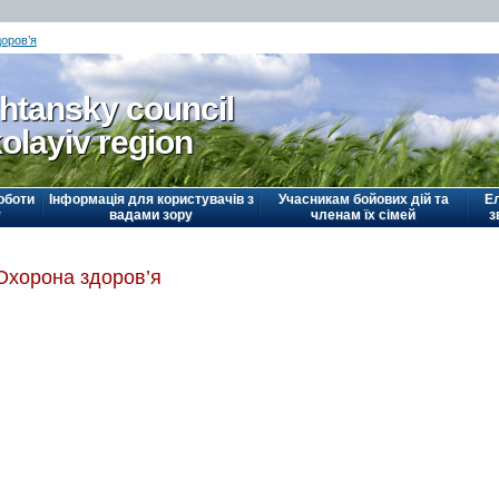
оров’я
htansky council
olayiv region
оботи
Інформація для користувачів з
Учасникам бойових дій та
Е
у
вадами зору
членам їх сімей
з
Охорона здоров’я