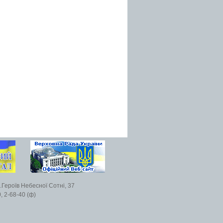
.Героїв Небесної Сотні, 37
, 2-68-40 (ф)