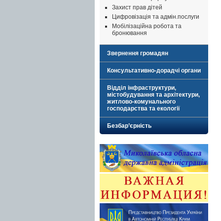
Захист прав дітей
Цифровізація та адмін.послуги
Мобілізаційна робота та
бронювання
Звернення громадян
Консультативно-дорадчі органи
Відділ інфраструктури,
містобудування та архітектури,
житлово-комунального
господарства та екології
Безбар’єрність