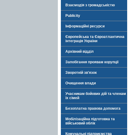
Взаємодія з громадськістю
Publicity
Інформаційні ресурси
Європейська та Євроатлантична
інтеграція України
Архівний відділ
Запобігання проявам корупції
Зворотній зв'язок
Очищення влади
Учасникам бойових дій та членам
їх сімей
Безоплатна правова допомога
Мобілізаційна підготовка та
військовий облік
Комунальні підприємства