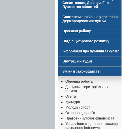
Севастополя, Донецької та
Луганської областей
Баштанське районне управління
Держпродспоживслужби
Пробація району
Відділ цифрового розвитку
Інформація про публічні закупівлі
Внутрішній аудит
Зміни в законодавстві
Обронна робота
До відома територіальних
громад
Освіта
Культура
Молодь і спорт
Охорона здоров’я
Правовий куточок фінансиста
Управління соціального захисту
населення інформує