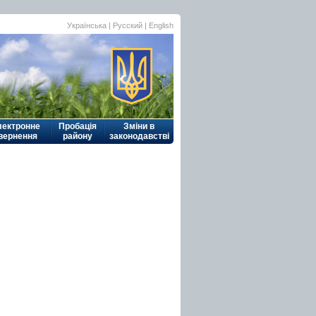
Українська
|
Русский
| English
лектронне
Пробація
Зміни в
вернення
району
законодавстві