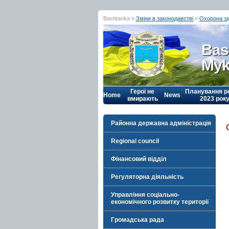
Bashtanka »
Зміни в законодавстві
»
Охорона зд
Bas
Myk
Герої не
Планування р
Home
News
вмирають
2023 рок
Районна державна адміністрація
Regional council
Фінансовий відділ
Регуляторна діяльність
Управління соціально-
економічного розвитку території
Громадська рада