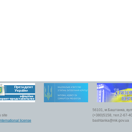
56101, м.Баштанка, вул
 site
(+380)5158, тел.2-67-40
nternational license
bashtanka@mk.gov.ua