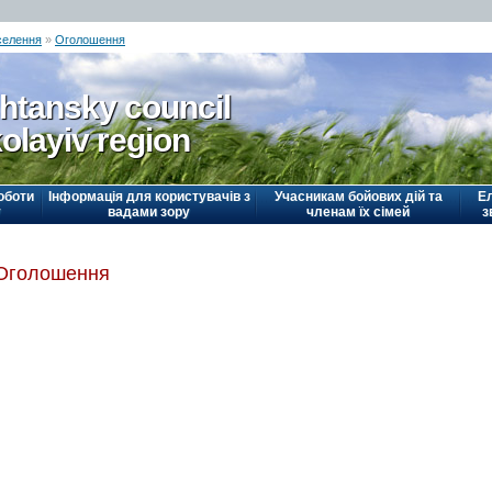
селення
»
Оголошення
htansky council
olayiv region
оботи
Інформація для користувачів з
Учасникам бойових дій та
Е
у
вадами зору
членам їх сімей
з
Оголошення