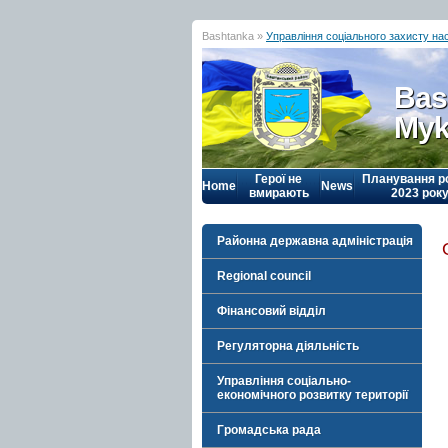
Bashtanka »
Управління соціального захисту на
Bas
Myk
Герої не
Планування р
Home
News
вмирають
2023 рок
Районна державна адміністрація
Regional council
Фінансовий відділ
Регуляторна діяльність
Управління соціально-
економічного розвитку території
Громадська рада