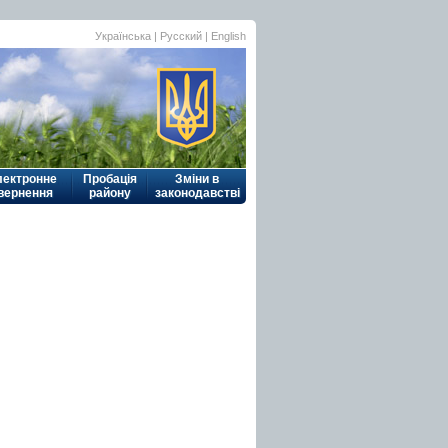
Українська
|
Русский
| English
лектронне
Пробація
Зміни в
вернення
району
законодавстві