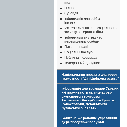
них
Пільги
Субсидії
Інформація для осіб з
інвалідністю
Матеріали з питань соціального
захисту ветеранів війни
Інформація внутрішньо
переміщеним особам
Питання праці
Соціальні послуги
Публічна інформація
Телефонний довідник
Національний проєкт з цифрової
грамотності "Дія.Цифрова освіта"
Інформація для громадян України,
які проживають на тимчасово
окупованих територіях
Автономної Республіки Крим, м.
Севастополя, Донецької та
Луганської областей
Баштанське районне управління
Держпродспоживслужби