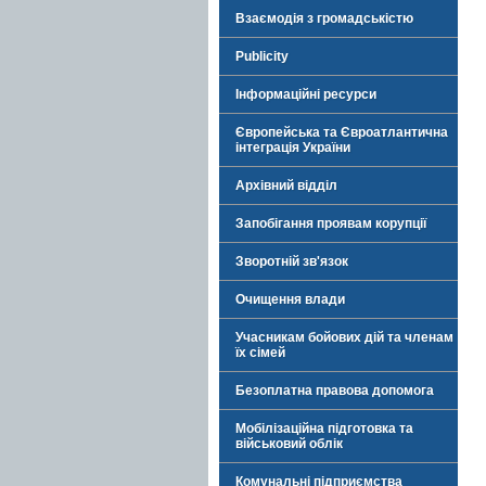
Взаємодія з громадськістю
Publicity
Інформаційні ресурси
Європейська та Євроатлантична
інтеграція України
Архівний відділ
Запобігання проявам корупції
Зворотній зв'язок
Очищення влади
Учасникам бойових дій та членам
їх сімей
Безоплатна правова допомога
Мобілізаційна підготовка та
військовий облік
Комунальні підприємства