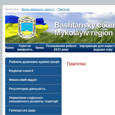
Bashtanka »
Відділ цивільного захисту
»
Пам'ятки
Bashtansky counc
Mykolayiv region
Герої не
Планування роботи
Інформація для корист
Home
News
вмирають
2023 року
вадами зору
Районна державна адміністрація
Пам'ятки
Regional council
Фінансовий відділ
Регуляторна діяльність
Управління соціально-
економічного розвитку території
Громадська рада