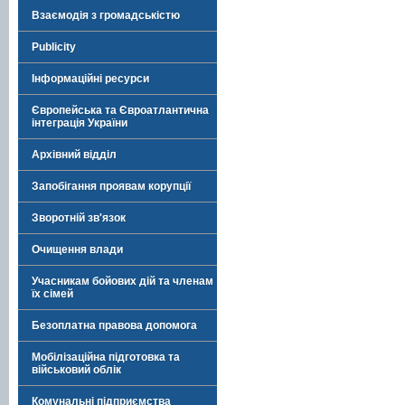
Взаємодія з громадськістю
Publicity
Інформаційні ресурси
Європейська та Євроатлантична
інтеграція України
Архівний відділ
Запобігання проявам корупції
Зворотній зв'язок
Очищення влади
Учасникам бойових дій та членам
їх сімей
Безоплатна правова допомога
Мобілізаційна підготовка та
військовий облік
Комунальні підприємства