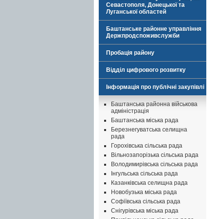
Севастополя, Донецької та
Луганської областей
Баштанське районне управління
Держпродспоживслужби
Пробація району
Відділ цифрового розвитку
Інформація про публічні закупівлі
Баштанська районна військова
адміністрація
Баштанська міська рада
Березнегуватська селищна
рада
Горохівська сільська рада
Вільнозапорізька сільська рада
Володимирівська сільська рада
Інгульська сільська рада
Казанківська селищна рада
Новобузька міська рада
Софіївська сільська рада
Снігурівська міська рада