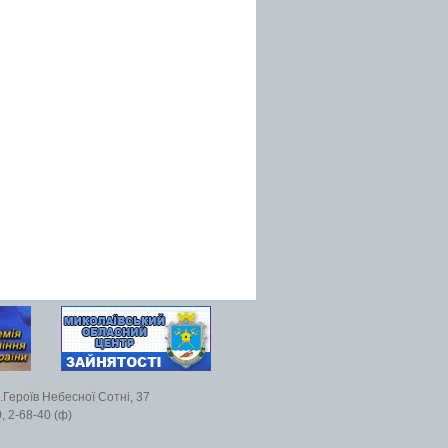
.Героїв Небесної Сотні, 37
, 2-68-40 (ф)