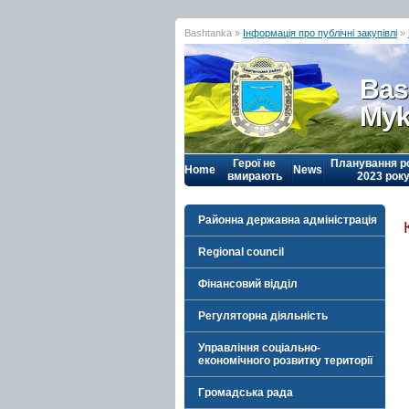
Bashtanka »
Інформація про публічні закупівлі
»
Bas
Myk
Герої не
Планування р
Home
News
вмирають
2023 рок
Районна державна адміністрація
Regional council
Фінансовий відділ
Регуляторна діяльність
Управління соціально-
економічного розвитку території
Громадська рада