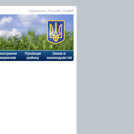
Українська
|
Русский
| English
лектронне
Пробація
Зміни в
вернення
району
законодавстві