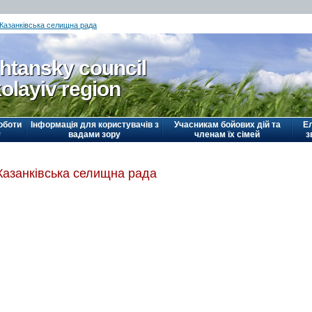
Казанківська селищна рада
htansky council
olayiv region
оботи
Інформація для користувачів з
Учасникам бойових дій та
Е
у
вадами зору
членам їх сімей
з
Казанківська селищна рада