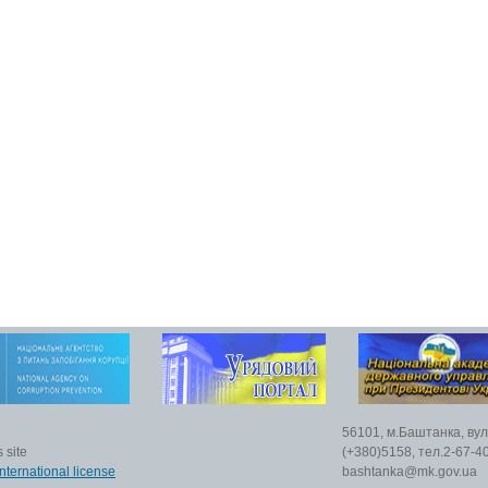
56101, м.Баштанка, вул
 site
(+380)5158, тел.2-67-40
nternational license
bashtanka@mk.gov.ua