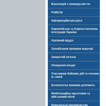
Взаємодія з громадськістю
Publicity
Інформаційні ресурси
Європейська та Євроатлантична
інтеграція України
Архівний відділ
Запобігання проявам корупції
Зворотній зв'язок
Очищення влади
Учасникам бойових дій та членам
їх сімей
Безоплатна правова допомога
Мобілізаційна підготовка та
військовий облік
Комунальні підприємства