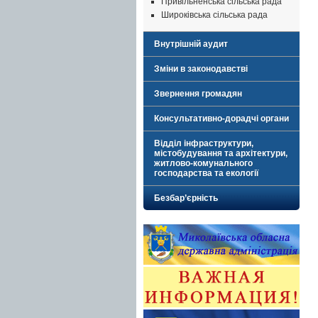
Привільненська сільська рада
Широківська сільська рада
Внутрішній аудит
Зміни в законодавстві
Звернення громадян
Консультативно-дорадчі органи
Відділ інфраструктури,
містобудування та архітектури,
житлово-комунального
господарства та екології
Безбар’єрність