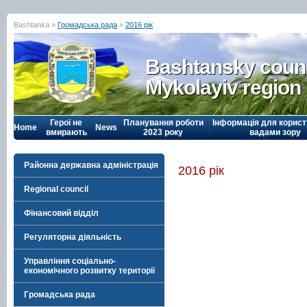
Bashtanka »
Громадська рада
»
2016 рік
Bashtansky counc
Mykolayiv region
Герої не
Планування роботи
Інформація для корист
Home
News
вмирають
2023 року
вадами зору
Районна державна адміністрація
2016 рік
Regional council
Фінансовий відділ
Регуляторна діяльність
Управління соціально-
економічного розвитку території
Громадська рада