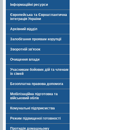
Інформаційні ресурси
Європейська та Євроатлантична
інтеграція України
Архівний відділ
Запобігання проявам корупції
Зворотній зв'язок
Очищення влади
Учасникам бойових дій та членам
їх сімей
Безоплатна правова допомога
Мобілізаційна підготовка та
військовий облік
Комунальні підприємства
Режим підвищеної готовності
Протидія домашньому