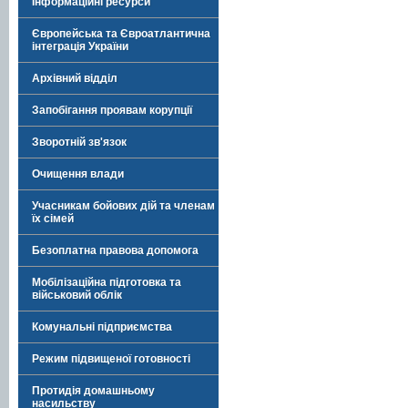
Інформаційні ресурси
Європейська та Євроатлантична
інтеграція України
Архівний відділ
Запобігання проявам корупції
Зворотній зв'язок
Очищення влади
Учасникам бойових дій та членам
їх сімей
Безоплатна правова допомога
Мобілізаційна підготовка та
військовий облік
Комунальні підприємства
Режим підвищеної готовності
Протидія домашньому
насильству