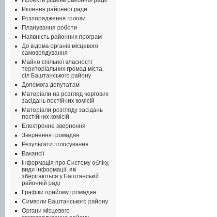
Проекти рішень районної ради
Рішення районної ради
Розпорядження голови
Планування роботи
Наявність районних програм
До відома органів місцевого
самоврядування
Майно спільної власності
територіальних громад міста,
сіл Баштанського району
Допомога депутатам
Матеріали на розгляд чергових
засідань постійних комісій
Матеріали розгляду засідань
постійних комісій
Електронне звернення
Звернення громадян
Результати голосування
Вакансії
Інформація про Систему обліку,
види інформації, які
зберігаються у Баштанській
районній раді
Графіки прийому громадян
Символи Баштанського району
Органи місцевого