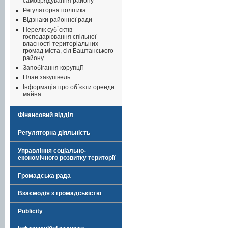
самоврядування району
Регуляторна політика
Відзнаки районної ради
Перелік суб`єктів
господарювання спільної
власності територіальних
громад міста, сіл Баштанського
району
Запобігання корупції
План закупівель
Інформація про об`єкти оренди
майна
Фінансовий відділ
Регуляторна діяльність
Управління соціально-
економічного розвитку території
Громадська рада
Взаємодія з громадськістю
Publicity