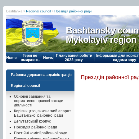
Bashtanka »
Regional council
»
Президія районної ради
Bashtansky counc
Mykolayiv region
Герої не
Планування роботи
Інформація для корист
Home
News
вмирають
2023 року
вадами зору
Районна державна адміністрація
Президія районної ра
Regional council
Основні завдання та
нормативно-правові засади
діяльності
Керівництво, виконавчий апарат
Баштанської районної ради
Депутатський корпус
Президія районної ради
Постійні комісії районної ради