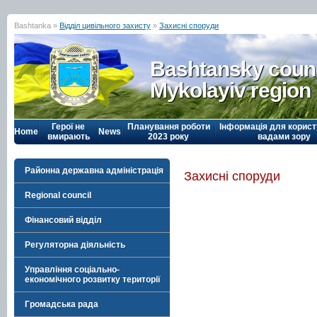
Bashtanka »
Відділ цивільного захисту
»
Захисні споруди
Bashtansky counc
Mykolayiv region
Герої не
Планування роботи
Інформація для корист
Home
News
вмирають
2023 року
вадами зору
Районна державна адміністрація
Захисні споруди
Regional council
Фінансовий відділ
Регуляторна діяльність
Управління соціально-
економічного розвитку території
Громадська рада