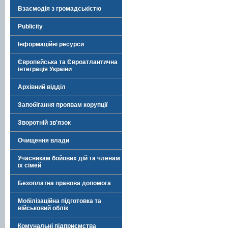
Взаємодія з громадськістю
Publicity
Інформаційні ресурси
Європейська та Євроатлантична
інтеграція України
Архівний відділ
Запобігання проявам корупції
Зворотній зв'язок
Очищення влади
Учасникам бойових дій та членам
їх сімей
Безоплатна правова допомога
Мобілізаційна підготовка та
військовий облік
Комунальні підприємства