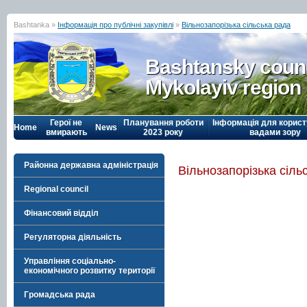
Bashtanka »
Інформація про публічні закупівлі
»
Вільнозапорізька сільська рада
Bashtansky counc
Mykolayiv region
Герої не
Планування роботи
Інформація для корист
Home
News
вмирають
2023 року
вадами зору
Районна державна адміністрація
Вільнозапорізька сіль
Regional council
Фінансовий відділ
Регуляторна діяльність
Управління соціально-
економічного розвитку території
Громадська рада