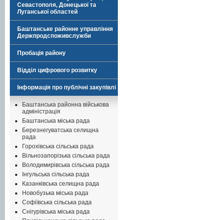
Севастополя, Донецької та
Луганської областей
Баштанське районне управління
Держпродспоживслужби
Пробація району
Відділ цифрового розвитку
Інформація про публічні закупівлі
Баштанська районна військова
адміністрація
Баштанська міська рада
Березнегуватська селищна
рада
Горохівська сільська рада
Вільнозапорізька сільська рада
Володимирівська сільська рада
Інгульська сільська рада
Казанківська селищна рада
Новобузька міська рада
Софіївська сільська рада
Снігурівська міська рада