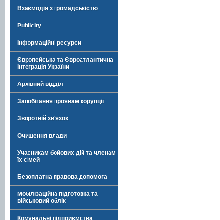
Взаємодія з громадськістю
Publicity
Інформаційні ресурси
Європейська та Євроатлантична
інтеграція України
Архівний відділ
Запобігання проявам корупції
Зворотній зв'язок
Очищення влади
Учасникам бойових дій та членам
їх сімей
Безоплатна правова допомога
Мобілізаційна підготовка та
військовий облік
Комунальні підприємства