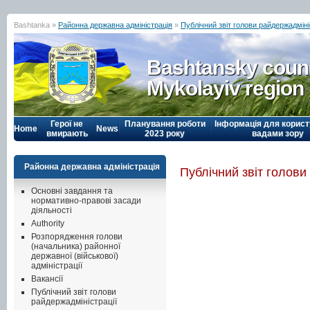
Bashtanka »
Районна державна адміністрація
»
Публічний звіт голови райдержадміні
Bashtansky counc
Mykolayiv region
Герої не
Планування роботи
Інформація для корист
Home
News
вмирають
2023 року
вадами зору
Районна державна адміністрація
Публічний звіт голови
Основні завдання та
нормативно-правові засади
діяльності
Authority
Розпорядження голови
(начальника) районної
державної (військової)
адміністрації
Вакансії
Публічний звіт голови
райдержадміністрації