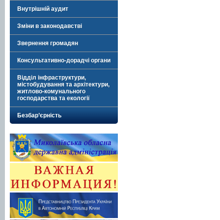
Внутрішній аудит
Зміни в законодавстві
Звернення громадян
Консультативно-дорадчі органи
Відділ інфраструктури,
містобудування та архітектури,
житлово-комунального
господарства та екології
Безбар’єрність