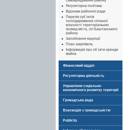
самоврядування району
Регуляторна політика
Відзнаки районної ради
Перелік суб`єктів
господарювання спільної
власності територіальних
громад міста, сіл Баштанського
району
Запобігання корупції
План закупівель
Інформація про об`єкти оренди
майна
Фінансовий відділ
Регуляторна діяльність
Управління соціально-
економічного розвитку території
Громадська рада
Взаємодія з громадськістю
Publicity