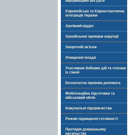
Інформаційні ресурси
Європейська та Євроатлантична
інтеграція України
Архівний відділ
Запобігання проявам корупції
Зворотній зв'язок
Очищення влади
Учасникам бойових дій та членам
їх сімей
Безоплатна правова допомога
Мобілізаційна підготовка та
військовий облік
Комунальні підприємства
Режим підвищеної готовності
Протидія домашньому
насильству