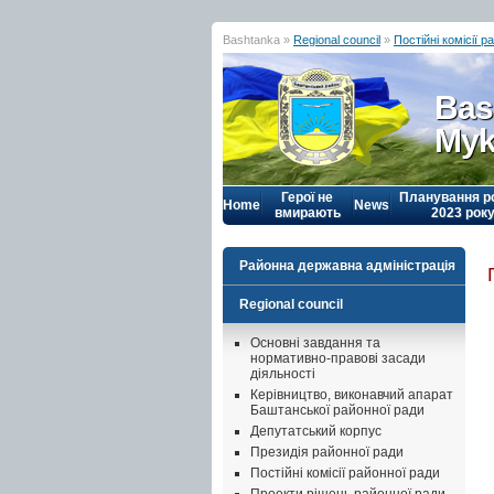
Bashtanka »
Regional council
»
Постійні комісії р
Bas
Myk
Герої не
Планування р
Home
News
вмирають
2023 рок
Районна державна адміністрація
Regional council
Основні завдання та
нормативно-правові засади
діяльності
Керівництво, виконавчий апарат
Баштанської районної ради
Депутатський корпус
Президія районної ради
Постійні комісії районної ради