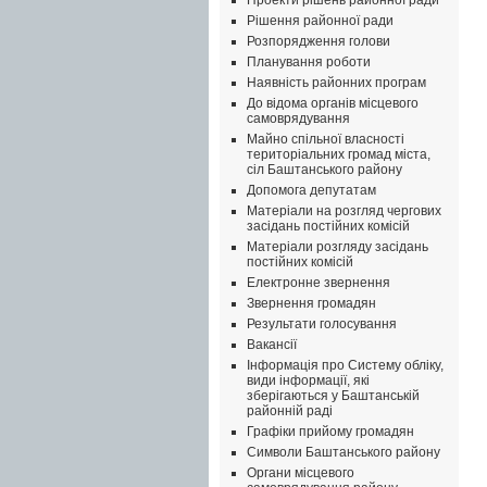
Проекти рішень районної ради
Рішення районної ради
Розпорядження голови
Планування роботи
Наявність районних програм
До відома органів місцевого
самоврядування
Майно спільної власності
територіальних громад міста,
сіл Баштанського району
Допомога депутатам
Матеріали на розгляд чергових
засідань постійних комісій
Матеріали розгляду засідань
постійних комісій
Електронне звернення
Звернення громадян
Результати голосування
Вакансії
Інформація про Систему обліку,
види інформації, які
зберігаються у Баштанській
районній раді
Графіки прийому громадян
Символи Баштанського району
Органи місцевого