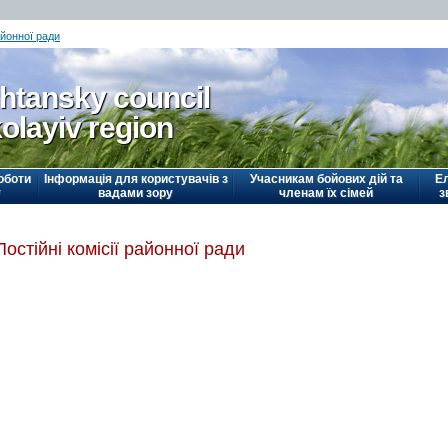
айонної ради
htansky council
olayiv region
оботи
Інформація для користувачів з
Учасникам бойових дій та
Е
у
вадами зору
членам їх сімей
з
Постійні комісії районної ради