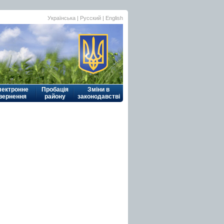
Українська
|
Русский
| English
лектронне
Пробація
Зміни в
вернення
району
законодавстві