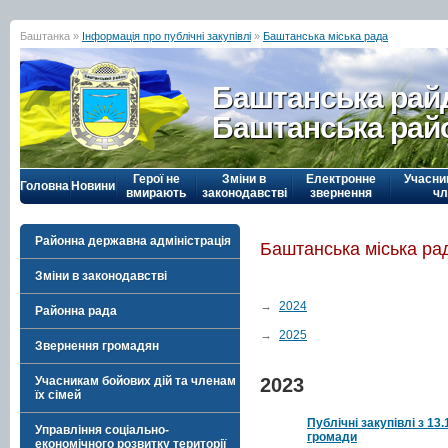
Баштанка »
Інформація про публічні закупівлі
»
Баштанська міська рада
Баштанська рай
Баштанська рай
Герої не
Зміни в
Електронне
Учасни
Головна
Новини
вмирають
законодавстві
звернення
чл
Районна державна адміністрація
Баштанська міська ра
Зміни в законодавстві
→
2024
Районна рада
→
2025
Звернення громадян
Учасникам бойових дій та членам
2023
їх сімей
Публічні закупівлі з 13
Управління соціально-
громади
економічного розвитку території