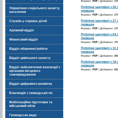
Формат:
PDF
| Добавлен:
17
Публічні закупівлі з 20
Управління соціального захисту
громади
населення
Формат:
PDF
| Добавлен:
17
Публічні закупівлі з 27
Служба у справах дітей
громади
Формат:
PDF
| Добавлен:
17
Архівний відділ
Публічні закупівлі з 04
громади
Фінансовий відділ
Формат:
PDF
| Добавлен:
17
Публічні закупівлі з 11
Відділ оборонної роботи
громади
Формат:
PDF
| Добавлен:
25
Відділ цивільного захисту
Публічні закупівлі з 18
громади
Відділ забезпечення взаємодії з
Формат:
PDF
| Добавлен:
02
органами місцевого
самоврядування
Відділ цифрового розвитку
Взаємодія з громадськістю
Мобілізаційна підготовка та
військовий облік
Громадська рада