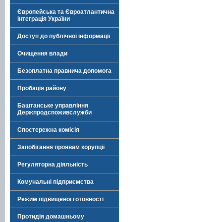
Європейська та Євроатлантична
інтеграція України
Доступ до публічної інформації
Очищення влади
Безоплатна правнича допомога
Пробація району
Баштанське управління
Держпродспоживслужби
Спостережна комісія
Запобігання проявам корупції
Регуляторна діяльність
Комунальні підприємства
Режим підвищеної готовності
Протидія домашньому