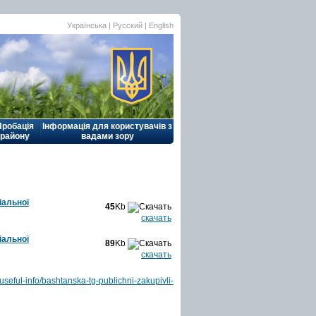
Українська |
Русский
|
English
Пробація
Інформація для користувачів з
району
вадами зору
іальної
45
Kb
скачать
іальної
89
Kb
скачать
useful-info/bashtanska-tg-publichni-zakupivli-