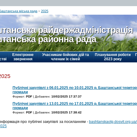
Баштанська міська рада
»
2025
танська райдержадміністрація
танська районна рада
Електронне
Учасникам бойових дій та
Планування роботи
стві
звернення
членам їх сімей
2023 року
2025
Публічні закупівлі з 06.01.2025 по 10.01.2025 р. Баштанської територ
громади
Формат:
PDF
| Добавлен:
10/02/2025 17:37:37
Публічні закупівлі з 13.01.2025 по 17.01.2025 р. Баштанської територ
громади
Формат:
PDF
| Добавлен:
10/02/2025 17:38:42
Інформація про публічні закупівлі за посиланням -
bashtanskaotg.dosvit.org.ua/
2025