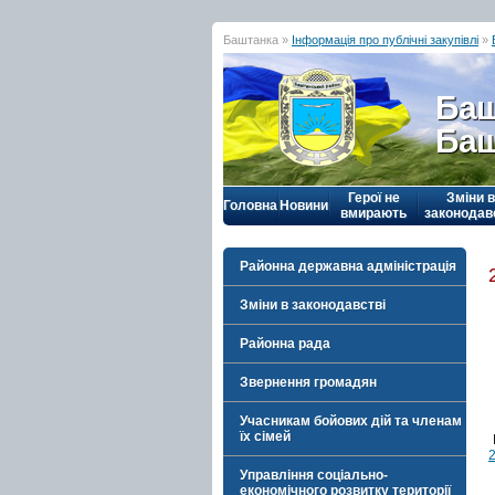
Баштанка »
Інформація про публічні закупівлі
»
Баш
Баш
Герої не
Зміни в
Головна
Новини
вмирають
законодав
Районна державна адміністрація
Зміни в законодавстві
Районна рада
Звернення громадян
Учасникам бойових дій та членам
їх сімей
Управління соціально-
економічного розвитку території