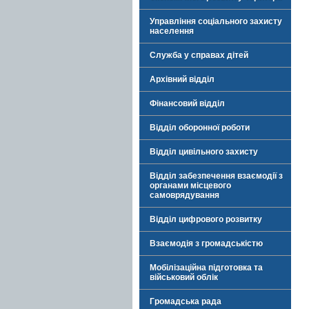
Управління соціального захисту
населення
Служба у справах дітей
Архівний відділ
Фінансовий відділ
Відділ оборонної роботи
Відділ цивільного захисту
Відділ забезпечення взаємодії з
органами місцевого
самоврядування
Відділ цифрового розвитку
Взаємодія з громадськістю
Мобілізаційна підготовка та
військовий облік
Громадська рада