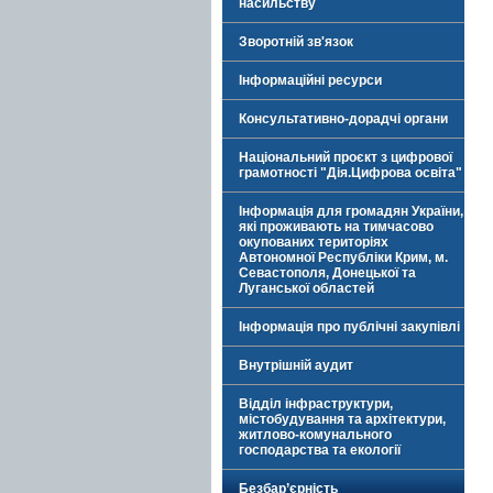
насильству
Зворотній зв'язок
Інформаційні ресурси
Консультативно-дорадчі органи
Національний проєкт з цифрової
грамотності "Дія.Цифрова освіта"
Інформація для громадян України,
які проживають на тимчасово
окупованих територіях
Автономної Республіки Крим, м.
Севастополя, Донецької та
Луганської областей
Інформація про публічні закупівлі
Внутрішній аудит
Відділ інфраструктури,
містобудування та архітектури,
житлово-комунального
господарства та екології
Безбар’єрність