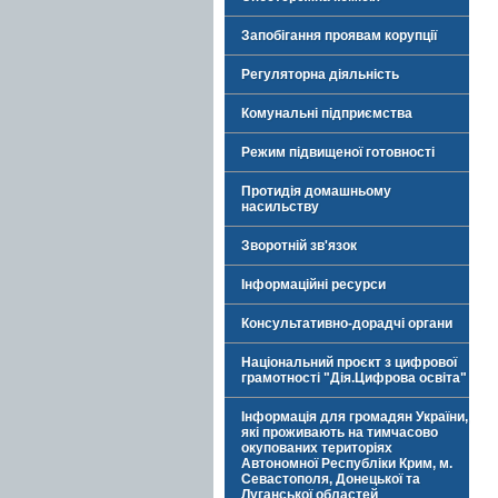
Запобігання проявам корупції
Регуляторна діяльність
Комунальні підприємства
Режим підвищеної готовності
Протидія домашньому
насильству
Зворотній зв'язок
Інформаційні ресурси
Консультативно-дорадчі органи
Національний проєкт з цифрової
грамотності "Дія.Цифрова освіта"
Інформація для громадян України,
які проживають на тимчасово
окупованих територіях
Автономної Республіки Крим, м.
Севастополя, Донецької та
Луганської областей