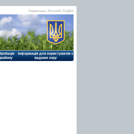
Українська |
Русский
|
English
Пробація
Інформація для користувачів з
району
вадами зору