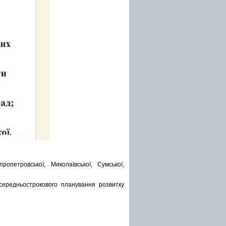
тровської, Миколаївської, Сумської,
редньострокового планування розвитку