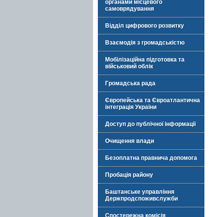
органами місцевого
самоврядування
Відділ цифрового розвитку
Взаємодія з громадськістю
Мобілізаційна підготовка та
військовий облік
Громадська рада
Європейська та Євроатлантична
інтеграція України
Доступ до публічної інформації
Очищення влади
Безоплатна правнича допомога
Пробація району
Баштанське управління
Держпродспоживслужби
Спостережна комісія