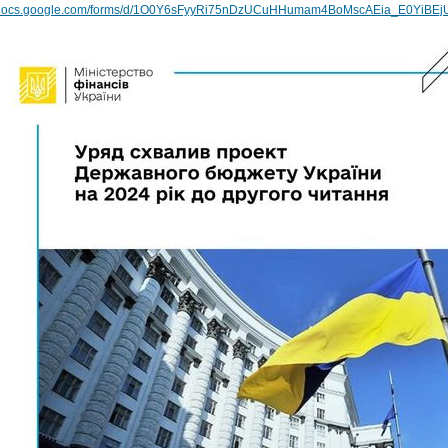
docs.google.com/forms/d/1O0Y6sFyyRi75nDzUCuHHumam4BoMscAEia_E0YiBEjU