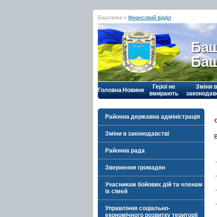
Баштанка »
Фінансовий відділ
Баш
Баш
Герої не
Зміни в
Головна
Новини
вмирають
законодав
Районна державна адміністрація
Зміни в законодавстві
Районна рада
Звернення громадян
Учасникам бойових дій та членам
їх сімей
Управління соціально-
економічного розвитку території