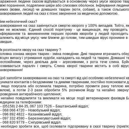
Зараження людини сказом відбувається в основному через укуси хворою тва
свіжі поранення, подряпини шкіри або слизових оболонок. Інфікування людини 
хижих (вовки, лисиці) чи домашніх тварин (коти, собаки), а також сільськ
захворювання людей на сказ є пізнє звернення за медичною допомогою.
Чим небезпечний сказ?
Захворювання на сказ закінчується смертю хворого у 100% випадків. Тобто, як
вже не можливо. Єдиний спосіб порятунку - це вакцинація, яку проводять
інфікуванням та виникненням перших проявів хвороби у людей проходить ві
залежить від місця укусу: чим ближче до голови, тим швидше вірус проникне в
швидше.
к розпізнати хвору на сказ тварину ?
Головна ознака хворих тварин - зміна поведінки. Дикі тварини втрачають обер
місцях випасу і утримання худоби, нападають на людей та тварин. Домашні т
неспокійними, через декілька днів – агресивними, з рота тече слина. Буйн
розвивається параліч і смерть. Слина хворої тварини містить в собі вір
захворювання!
об запобігти захворюванню на сказ та смерті від цієї особливо небезпечної х
 уникати контактів з бездомними та дикими тваринами, постійно пояснювати ді
- якщо покусала або ослинила тварина, потрібно промити рану теплою ки
милом), а потім 2-3 рази обробити 5% розчином йоду та негайно зверну
проведення антирабічного щеплення;
- негайно повідомляти та викликати на місце події ветеринарних фахівців Б
медицини за телефонами:
-- (05158) 2-84-35, 067 103 7526 – Баштанський відділ;
-- 068 066 4720 – Новобузький відділ;
-- 096 892 4822 – Казанківський відділ;
-- 097 332 4590 – Березнегуватський відділ;
-- 068 820 9779 – Снігурівський відділ.
- необхідно зробити все, щоб ізолювати підозрювану в сказі тварину (прив'яз