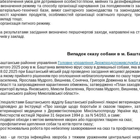
абезпечення умов для дотримання особистої гігієни, мийних та дезінфекційни
- визначення режиму та способу організації харчування (за погодженням із з
матеріально-технічної бази, вимог санітарного законодавства та законодав
якості харчових продуктів, особливостей організації освітнього процесу, т
акладі тощо;
 організація питного режиму.
За результатами засідання визначено першочергові заходи, направлені на 
чнів у закладі.
Випадок сказу собаки в м. Башт
Баштанське районне управління
Головне управління Держпродспоживслужби в 
ютого 2025 року в м. Баштанка виявлено вірус сказу в домашньої собаки, яка 
8.02.2025 при Баштанській міській раді проведено засідання місцевої державн
на якому прийнято рішенням про оголошення неблагополучними по сказу терит
Василенка, Ярослава Мудрого, Вишнева, Сонячна, Григорія Довженка м. Башта
бласті та запровадження карантинних обмежень; затверджено «План заходів по 
території вулиць Яновського, Миколи Василенка, Ярослава Мудрого, Вишнева,
Баштанського району Миколаївської області».
Спеціалістами Баштанського відділу Баштанської районної лікарні ветерин
відповідно до Інструкції «Про заходи щодо боротьби зі сказом тварин», з
ветеринарної медицини з Держветінспекцією Мінсільгосппроду України від
іністерстві юстицій України 31 березня 1994 р. за N 54/263, а саме:
 подвірні обходи з метою виявлення хворих або підозрілих тварин на сказ;
 профілактичні щеплення собак та котів проти сказу;
- роз’яснювальна робота про небезпеку захворювання на сказ та профілактику
Сказ - це гостра інфекційна хвороба з тяжким ураженням центральної нерв