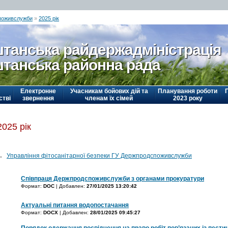
поживслужби
»
2025 рік
танська райдержадміністрація
танська районна рада
Електронне
Учасникам бойових дій та
Планування роботи
стві
звернення
членам їх сімей
2023 року
2025 рік
→
Управління фітосанітарної безпеки ГУ Держпродспоживслужби
Співпраця Держпродспоживслужби з органами прокуратури
Формат:
DOC
| Добавлен:
27/01/2025 13:20:42
Актуальні питання водопостачання
Формат:
DOCX
| Добавлен:
28/01/2025 09:45:27
Порядок одержання посвідчення на право робіт пов’язаних із пести