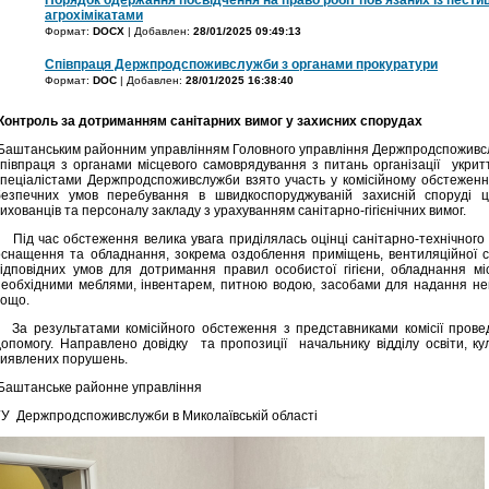
агрохімікатами
Формат:
DOCX
| Добавлен:
28/01/2025 09:49:13
Співпраця Держпродспоживслужби з органами прокуратури
Формат:
DOC
| Добавлен:
28/01/2025 16:38:40
Контроль за дотриманням санітарних вимог у захисних спорудах
Баштанським районним управлінням Головного управління Держпродспоживслу
співпраця з органами місцевого самоврядування з питань організації укритті
спеціалістами Держпродспоживслужби взято участь у комісійному обстеженні
безпечних умов перебування в швидкоспоруджуваній захисній споруді ц
ихованців та персоналу закладу з урахуванням санітарно-гігієнічних вимог.
Під час обстеження велика увага приділялась оцінці санітарно-технічного т
оснащення та обладнання, зокрема оздоблення приміщень, вентиляційної с
відповідних умов для дотримання правил особистої гігієни, обладнання мі
необхідними меблями, інвентарем, питною водою, засобами для надання нев
тощо.
За результатами комісійного обстеження з представниками комісії провед
допомогу. Направлено довідку та пропозиції начальнику відділу освіти, к
виявлених порушень.
Баштанське районне управління
ГУ Держпродспоживслужби в Миколаївській області