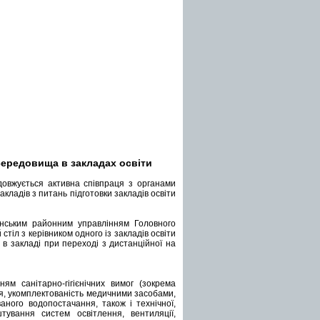
ередовища в закладах освіти
овжується активна співпраця з органами
акладів з питань підготовки закладів освіти
нським районним управлінням Головного
тіл з керівником одного із закладів освіти
 закладі при переході з дистанційної на
м санітарно-гігієнічних вимог (зокрема
ння, укомплектованість медичними засобами,
ваного водопостачання, також і технічної,
тування систем освітлення, вентиляції,