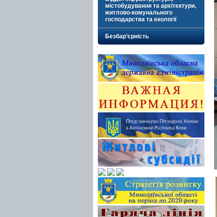
містобудування та архітектури,
житлово-комунального
господарства та екології
Безбар’єрність