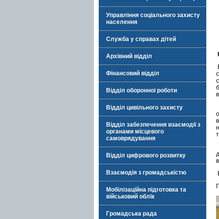
Управління соціального захисту
населення
Служба у справах дітей
Архівний відділ
Фінансовий відділ
Відділ оборонної роботи
в
Відділ цивільного захисту
Відділ забезпечення взаємодії з
органами місцевого
самоврядування
Відділ цифрового розвитку
Взаємодія з громадськістю
Мобілізаційна підготовка та
військовий облік
Громадська рада