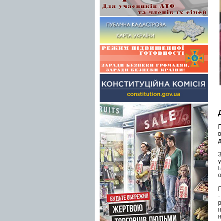
в
у
П
р