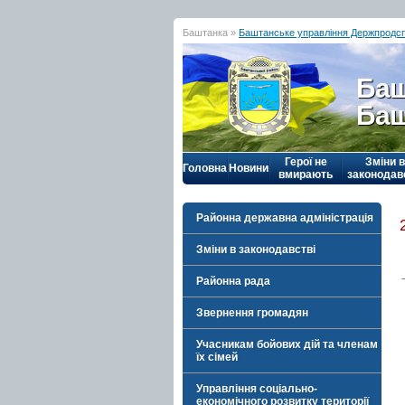
Баштанка »
Баштанське управління Держпродс
Баш
Баш
Герої не
Зміни в
Головна
Новини
вмирають
законодав
Районна державна адміністрація
Зміни в законодавстві
Районна рада
Звернення громадян
Учасникам бойових дій та членам
їх сімей
Управління соціально-
економічного розвитку території