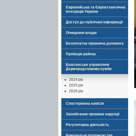
Європейська та Євроатлантична
інтеграція України
Доступ до публічної інформації
Очищення влади
Безоплатна правнича допомога
Пробація району
Баштанське управління
Держпродспоживслужби
2024 рік
2025 рік
2026 рік
Спостережна комісія
Запобігання проявам корупції
Регуляторна діяльність
Комунальні підприємства