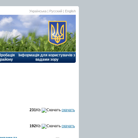
Українська |
Русский
|
English
Пробація
Інформація для користувачів з
району
вадами зору
231
Kb
скачать
192
Kb
скачать
цидами та