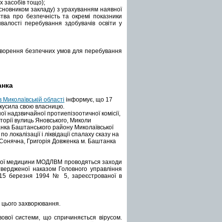
х засобів тощо);
асновником закладу) з урахуванням наявної
ства про безпечність та окремі показники
ривалості перебування здобувачів освіти у
створення безпечних умов для перебування
анка
Миколаївській області
інформує, що 17
вкусила свою власницю.
ої надзвичайної протиепізоотичної комісії,
орії вулиць Яновського, Миколи
нка Баштанського району Миколаївської
локалізації і ліквідації спалаху сказу на
 Сонячна, Григорія Довженка м. Баштанка
арної медицини МОДЛВМ проводяться заходи
атвердженої наказом Головного управління
 15 березня 1994 № 5, зареєстрованої в
 цього захворювання.
ової системи, що спричиняється вірусом.