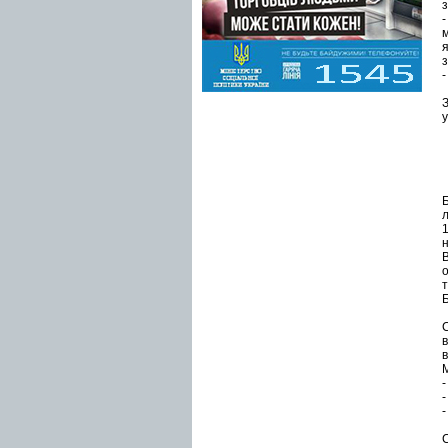
з
з
-
у
л
1
о
М
-
-