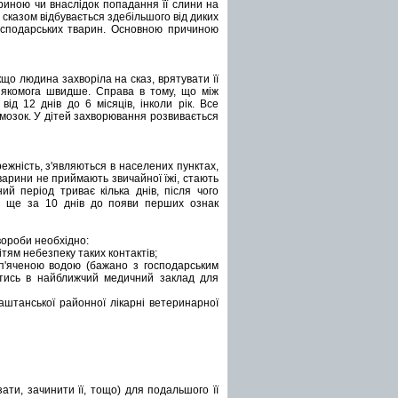
риною чи внаслідок попадання її слини на
сказом відбувається здебільшого від диких
огосподарських тварин. Основною причиною
що людина захворіла на сказ, врятувати її
 якомога швидше. Справа в тому, що між
д 12 днів до 6 місяців, інколи рік. Все
 мозок. У дітей захворювання розвивається
ежність, з'являються в населених пунктах,
варини не приймають звичайної їжі, стають
ий період триває кілька днів, після чого
ус ще за 10 днів до появи перших ознак
вороби необхідно:
тям небезпеку таких контактів;
п'яченою водою (бажано з господарським
тись в найближчий медичний заклад для
аштанської районної лікарні ветеринарної
ати, зачинити її, тощо) для подальшого її