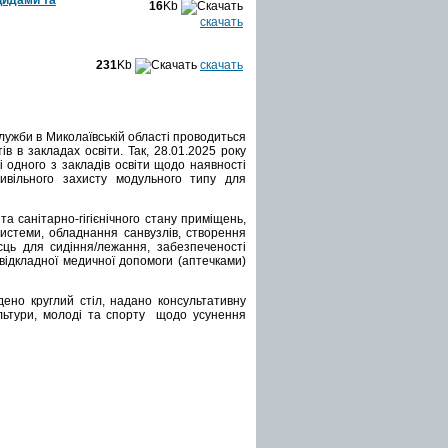
16
Kb
скачать
231
Kb
скачать
жби в Миколаївській області проводиться
в в закладах освіти. Так, 28.01.2025 року
 одного з закладів освіти щодо наявності
ивільного захисту модульного типу для
а санітарно-гігієнічного стану приміщень,
истеми, обладнання санвузлів, створення
сць для сидіння/лежання, забезпеченості
ідкладної медичної допомоги (аптечками)
ено круглий стіл, надано консультативну
ультури, молоді та спорту щодо усунення