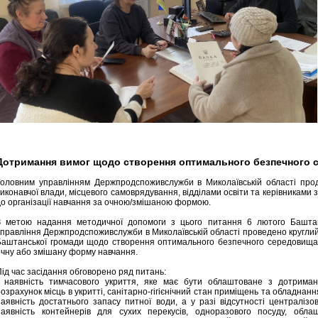
Дотримання вимог щодо створення оптимального безпечного с
Головним управлінням Держпродспоживслужби в Миколаївській області прод
иконавчої влади, місцевого самоврядування, відділами освіти та керівниками з
до організації навчання за очною/змішаною формою.
З метою надання методичної допомоги з цього питання 6 лютого Башта
правління Держпродспоживслужби в Миколаївській області проведено круглий с
Баштанської громади щодо створення оптимального безпечного середовища в
очну або змішану форму навчання.
ід час засідання обговорено ряд питань:
- наявність тимчасового укриття, яке має бути облаштоване з дотримання
озрахунок місць в укритті, санітарно-гігієнічний стан приміщень та обладна
наявність достатнього запасу питної води, а у разі відсутності централізо
наявність контейнерів для сухих перекусів, одноразового посуду, облаш