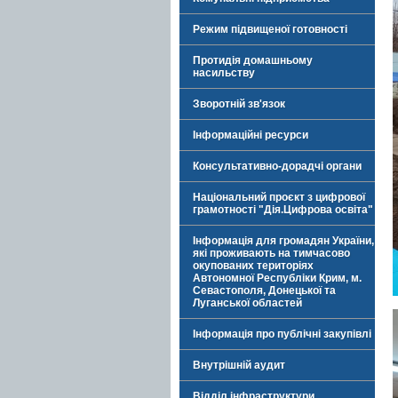
Режим підвищеної готовності
Протидія домашньому
насильству
Зворотній зв'язок
Інформаційні ресурси
Консультативно-дорадчі органи
Національний проєкт з цифрової
грамотності "Дія.Цифрова освіта"
Інформація для громадян України,
які проживають на тимчасово
окупованих територіях
Автономної Республіки Крим, м.
Севастополя, Донецької та
Луганської областей
Інформація про публічні закупівлі
Внутрішній аудит
Відділ інфраструктури,