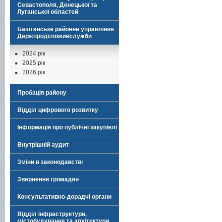
Севастополя, Донецької та
Луганської областей
Баштанське районне управління
Держпродспоживслужби
2024 рік
2025 рік
2026 рік
Пробація району
Відділ цифрового розвитку
Інформація про публічні закупівлі
Внутрішній аудит
Зміни в законодавстві
Звернення громадян
Консультативно-дорадчі органи
Відділ інфраструктури,
містобудування та архітектури,