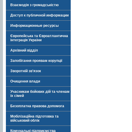
Взаємодія з громадськістю
Доступ к публичной информации
Информационные ресурсы
Європейська та Євроатлантична
інтеграція України
Архівний відділ
Запобігання проявам корупції
Зворотній зв'язок
Очищення влади
Учасникам бойових дій та членам
їх сімей
Безоплатна правова допомога
Мобілізаційна підготовка та
військовий облік
Комунальні підприємства