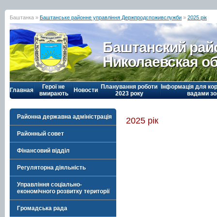
Баштанка »
Баштанське районне управління Держпродспоживслужби
»
2025 рік
Баштанский рай
Николаевская о
Герої не
Планування роботи
Інформація для кор
Главная
Новости
вмирають
2023 року
вадами зо
Районна державна адміністрація
2025 рік
Районный совет
Фінансовий відділ
Регуляторна діяльність
Управління соціально-
економічного розвитку території
Громадська рада